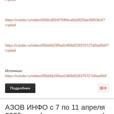
https://rutube.ru/video/b5fdcd924f758feca0a5825ae36f63b3/?
r=plwd
https://rutube.ru/video/05bb6b290ad1469d029375727d0ad5bf/?
r=plwd
Источник:
https://rutube.ru/video/05bb6b290ad1469d029375727d0ad5bf/
Подробнее
0
АЗОВ ИНФО с 7 по 11 апреля