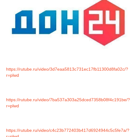
https://rutube.ru/video/3d7eaa5813c731ec17fb11300d8fa02c/?
r=plwd
https://rutube.ru/video/7ba537a303a25dced7358b08f4c191be/?
r=plwd
https://rutube.ru/video/c4c23b772403b417d6924944c5c5fe7a/?
r=plwd