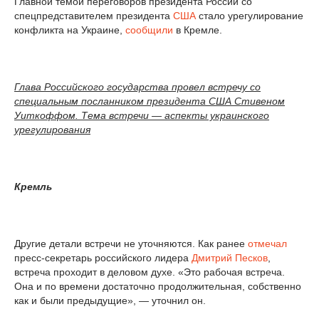
Главной темой переговоров президента России со
спецпредставителем президента
США
стало урегулирование
конфликта на Украине,
сообщили
в Кремле.
Глава Российского государства провел встречу со
специальным посланником президента США Стивеном
Уиткоффом. Тема встречи — аспекты украинского
урегулирования
Кремль
Другие детали встречи не уточняются. Как ранее
отмечал
пресс-секретарь российского лидера
Дмитрий Песков
,
встреча проходит в деловом духе. «Это рабочая встреча.
Она и по времени достаточно продолжительная, собственно
как и были предыдущие», — уточнил он.