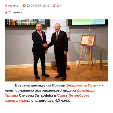
redactor
12-04-2025, 16:39
214
Политика
Встреча президента России
Владимира Путина
и
спецпосланника американского лидера
Дональда
Трампа
Стивена Уиткоффа в
Санкт-Петербурге
завершилась
, она длилась 4,5 часа.