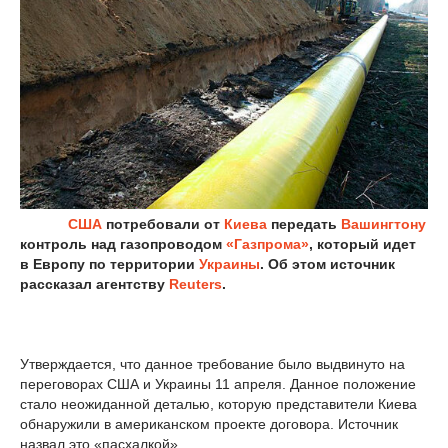
США
потребовали от
Киева
передать
Вашингтону
контроль над газопроводом
«Газпрома»
, который идет
в Европу по территории
Украины
. Об этом источник
рассказал агентству
Reuters
.
Утверждается, что данное требование было выдвинуто на
переговорах США и Украины 11 апреля. Данное положение
стало неожиданной деталью, которую представители Киева
обнаружили в американском проекте договора. Источник
назвал это «пасхалкой».