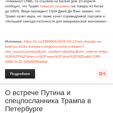
Телеканал CNBC со ссылкой на Белый дом 10 апреля
сообщил, что Трамп
повысил пошлины
на товары из Китая
до 145%. Вице-президент США Джей Ди Вэнс заявил, что
Трамп хочет мира, но также хочет справедливой торговли и
«большей самодостаточности для американской экономики».
Источник:
https://iz.ru/1869665/2025-04-12/nyt-ukazala-na-
bolevuu-tocku-trampa-v-torgovoi-voine-s-kitaem?
utm_source=yxnews&utm_medium=desktop&utm_referrer=https
%3A%2F%2Fdzen.ru%2Fnews%2Fstory%2F0f02a46f-538f-
5d6b-9c32-1b6d589ba4ae
Подробнее
0
О встрече Путина и
спецпосланника Трампа в
Петербурге