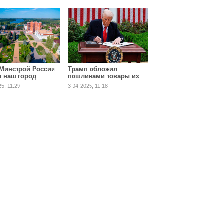
 Минстрой России
Трамп обложил
л наш город
пошлинами товары из
е комфортным
185 стран
5, 11:29
3-04-2025, 11:18
изни