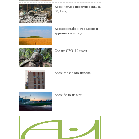
Азов: четыре инвестпроекта за
38,4 млрд
Азовский район: городища и
курганы взяли под
Сводка СВО, 12 июля
Азов: зоркое око народа
Азов: фото недели