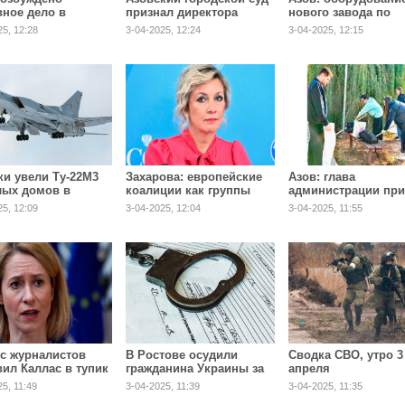
вное дело в
признал директора
нового завода по
ении
московской компании
переработке кукур
25, 12:28
3-04-2025, 12:24
3-04-2025, 12:15
одителя
виновным в
поставят из Китая
вского
мошенничестве
риятия оборонки
ки увели Ту-22М3
Захарова: европейские
Азов: глава
лых домов в
коалиции как группы
администрации пр
гарье во время
для психбольных
решение череду
25, 12:09
3-04-2025, 12:04
3-04-2025, 11:55
ния
городских субботн
начать уже с 5 апр
с журналистов
В Ростове осудили
Сводка СВО, утро 3
вил Каллас в тупик
гражданина Украины за
апреля
шпионаж на 18 лет
5, 11:49
3-04-2025, 11:39
3-04-2025, 11:35