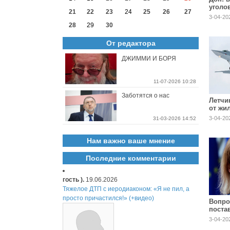
уголо
21
22
23
24
25
26
27
отнош
3-04-20
руков
28
29
30
росто
предп
От редактора
ДЖИММИ И БОРЯ
11-07-2026 10:28
Заботятся о нас
Летчи
от жи
Приан
3-04-20
31-03-2026 14:52
круше
Нам важно ваше мнение
Последние комментарии
гость ).
19.06.2026
Тяжелое ДТП с иеродиаконом: «Я не пил, а
просто причастился!» (+видео)
Вопро
поста
3-04-202