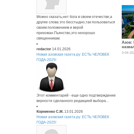
Можно сказать,нет бога в своем отечестве,а
другие слова это бесстыдно,так пользоваться
своим положением и верой
прихожан.Пьянство,это нехорошо
священникам.
Азов:
назва
redactor
14.01.2026
вполн
3-04-202
Новая азовская газета.ру: ЕСТЬ ЧЕЛОВЕК
для ж
ГОДА-2025!
Этот комментарий - еще одно подтверждение
верности сделанного редакцией выбора...
Корниенко С.М.
13.01.2026
Новая азовская газета.ру: ЕСТЬ ЧЕЛОВЕК
ГОДА-2025!