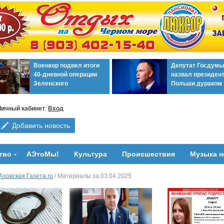
Военкор подвел итоги
Депутат Госдумы
40-дневной операции
назвал президен
Зеленского
Польши дураком
Личный кабинет
:
Вход
Добавить новость
тво
АЭтоМы!
Культура
Происшествия
Музыка н
Азовская Газета.ru
/ Материалы за 03.04.2025