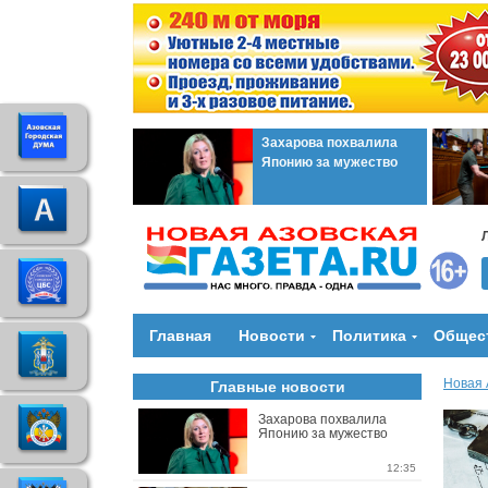
Захарова похвалила
Японию за мужество
Главная
Новости
Политика
Общес
Новая 
Главные новости
Захарова похвалила
Японию за мужество
12:35