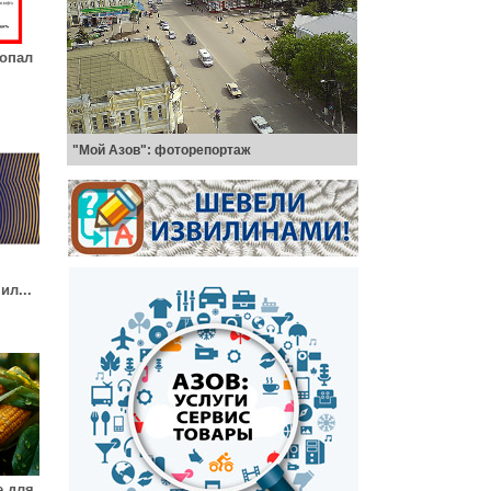
ропал
"Мой Азов": фоторепортаж
ил...
е для