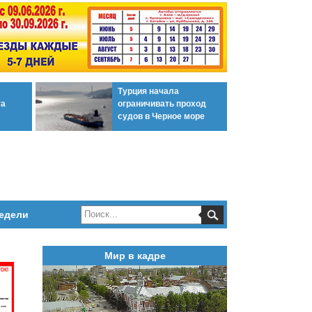
Турция начала
та
ограничивать проход
судов в Черное море
едели
Мир в кадре