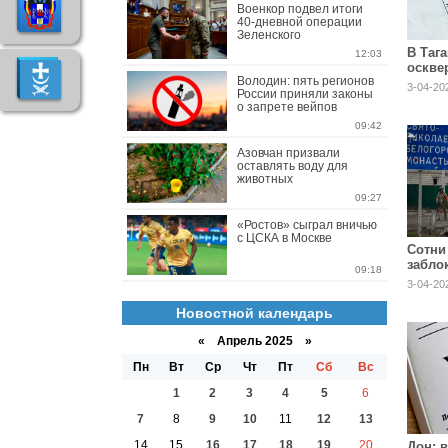
Военкор подвел итоги
40-дневной операции
Зеленского
В Таг
12:03
оскве
Володин: пять регионов
памят
3-04-20
России приняли законы
подп
о запрете вейпов
09:42
Азовчан призвали
оставлять воду для
животных
09:27
«Ростов» сыграл вничью
с ЦСКА в Москве
Сотни
забло
09:18
монас
3-04-20
облас
Новостной календарь
«
Апрель 2025
»
Пн
Вт
Ср
Чт
Пт
Сб
Вс
1
2
3
4
5
6
7
8
9
10
11
12
13
14
15
16
17
18
19
20
Дон: 