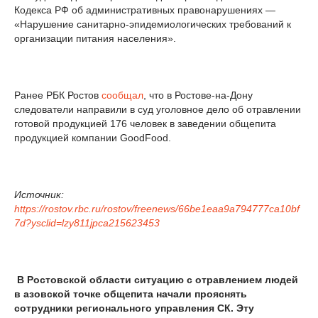
Кодекса РФ об административных правонарушениях —
«Нарушение санитарно-эпидемиологических требований к
организации питания населения».
Ранее РБК Ростов
сообщал
, что в Ростове-на-Дону
следователи направили в суд уголовное дело об отравлении
готовой продукцией 176 человек в заведении общепита
продукцией компании GoodFood.
Источник:
https://rostov.rbc.ru/rostov/freenews/66be1eaa9a794777ca10bf
7d?ysclid=lzy811jpca215623453
В Ростовской области ситуацию с отравлением людей
в азовской точке общепита начали прояснять
сотрудники регионального управления СК. Эту