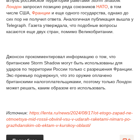
вглубь российской территории ракетами Storm Shadow.
Лондон
запросил позицию ряда союзников
НАТО
, в том
числе США,
Франции
и еще одного государства, однако до
сих пор не получил ответа. Аналогичная публикация вышла у
Telegraph. Газета утверждала, что подобные вопросы
касаются еще двух стран, помимо Великобритании.
Джонсон прокомментировал информацию о том, что
британские Storm Shadow могут быть использованы для
ударов по территории России только с разрешения Франции.
Экс-премьер подчеркнул, что это оружие оплачено
британскими налогоплательщиками, поэтому только Лондон
может решать, каким образом его использовать.
Источник:
https://lenta.ru/news/2024/08/17/ot-etogo-zapad-ne-
otmoetsya-mid-rossii-obvinil-vsu-v-udarah-raketami-nimars-po-
grazhdanskim-ob-ektam-v-kurskoy-oblasti/