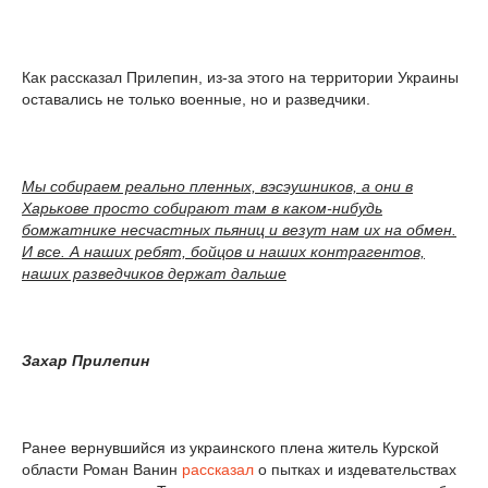
Как рассказал Прилепин, из-за этого на территории Украины
оставались не только военные, но и разведчики.
Мы собираем реально пленных, вэсэушников, а они в
Харькове просто собирают там в каком-нибудь
бомжатнике несчастных пьяниц и везут нам их на обмен.
И все. А наших ребят, бойцов и наших контрагентов,
наших разведчиков держат дальше
Захар Прилепин
Ранее вернувшийся из украинского плена житель Курской
области Роман Ванин
рассказал
о пытках и издевательствах