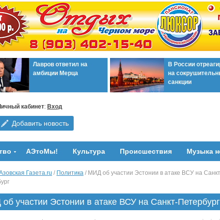
Лавров ответил на
В России отреаг
амбиции Мерца
на сокрушительн
санкции
Личный кабинет
:
Вход
Добавить новость
тво
АЭтоМы!
Культура
Происшествия
Музыка н
Азовская Газета.ru
/
Политика
/ МИД об участии Эстонии в атаке ВСУ на Санкт
ург
об участии Эстонии в атаке ВСУ на Санкт-Петербург