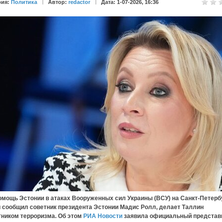
рия:
Политика
Автор:
redactor
Дата: 1-07-2026, 16:36
 Эстонии в атаках Вооруженных сил Украины (ВСУ) на Санкт-Петербу
й сообщил советник президента Эстонии Мадис Ролл, делает Таллин
тником терроризма. Об этом
РИА Новости
заявила официальный представ