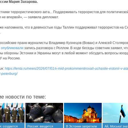
ссии Мария Захарова.
тники террористического акта... Поддерживать террористов для политическо
 не впервой», — заявила дипломат.
же напомнила, что в девяностые годы Таллин поддерживал террористов на 
.
оссийские пранк-журналисты Владимир Кузнецов (Вован) и Алексей Столяро
)
опубликовали
запись разговора с Роллом. В ходе беседы советник заявил, чт
ы обороны Эстонии и Украины могут в любой момент обсудить вопросы коо
У на Россию.
ик:
https://lenta.ru/news/2026/07/01/v-mid-prokommentirovali-uchastie-estonii-v-at
-peterburg/
ие новости по теме:
я: создается
Россия: вводится
В Эстонии запретили
Ай, Моська! зна