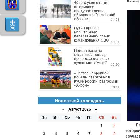
Катего
40 градусов в тени:
штормовое
предупреждение
объявили в Ростовской
области
14:08
Путин провел
масштабные
перестановки среди
командования СВО
13:51
Приглашаем на
областной пленэр
профессиональных
художников "Азов"
10:20
«Ростов» с крупной
победы стартовал в
Кубке России, разгромив
«Акрон»
10:11
Новостной календарь
«
Август 2026 »
Пн
Вт
Ср
Чт
Пт
Сб
Вс
Помощь
1
2
которо
3
4
5
6
7
8
9
соучас