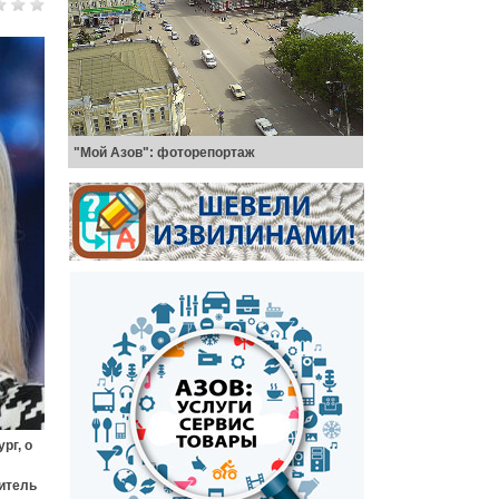
"Мой Азов": фоторепортаж
рг, о
итель