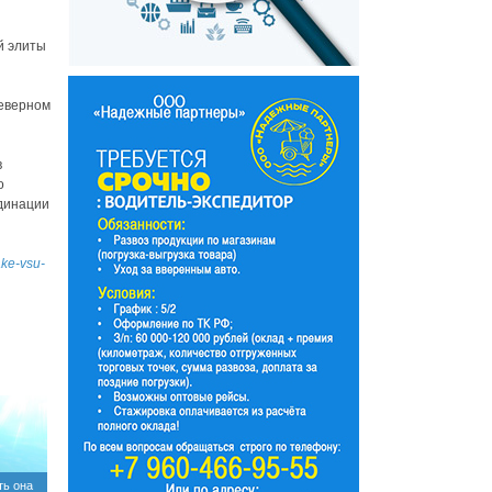
й элиты
Северном
в
о
рдинации
ake-vsu-
ть она