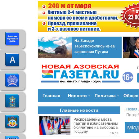
На Западе
забеспокоились из-за
заявления Путина
Главная
Новости
Политика
Общес
Новая 
Главные новости
Петерб
Распределены места
партий в избирательном
МИД 
бюллетене на выборах в
Госдуму
16:53