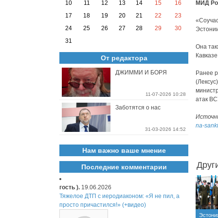
10
11
12
13
14
15
16
МИД Ро
17
18
19
20
21
22
23
«Соучас
24
25
26
27
28
29
30
Эстонии
31
Она так
Кавказе
От редактора
ДЖИММИ И БОРЯ
Ранее р
(Лексус
министр
11-07-2026 10:28
атак ВС
Заботятся о нас
Источн
na-sankt
31-03-2026 14:52
Нам важно ваше мнение
Друг
Последние комментарии
гость ).
19.06.2026
Тяжелое ДТП с иеродиаконом: «Я не пил, а
просто причастился!» (+видео)
Эстони