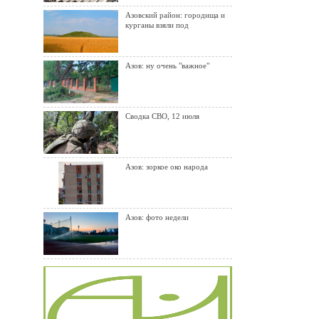
Азовский район: городища и
курганы взяли под
Азов: ну очень "важное"
Сводка СВО, 12 июля
Азов: зоркое око народа
Азов: фото недели