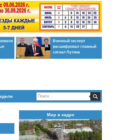
ировали
Военный эксперт
ые
расшифровал главный
сигнал Путина
едели
-
Мир в кадре