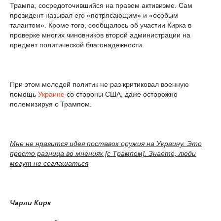
Трампа, сосредоточившийся на правом активизме. Сам
президент называл его «потрясающим» и «особым
талантом». Кроме того, сообщалось об участии Кирка в
проверке многих чиновников второй администрации на
предмет политической благонадежности.
При этом молодой политик не раз критиковал военную
помощь
Украине
со стороны США, даже осторожно
полемизируя с Трампом.
Мне не нравится идея поставок оружия на Украину. Это
просто разница во мнениях [с Трампом]. Знаете, люди
могут не соглашаться
Чарли Кирк