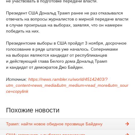
не участвовать в подготовке передачи власти.
Президент США Дональд Трамп ранее не раз отказывался
отвечать на вопросы журналистов о мирной передаче власти
в случае проигрыша на выборах, заявляя, что он намерен
победить на них.
Президентские выборы в США пройдут 3 ноября, досрочное
голосование в ряде штатов уже началось. Соперниками
на выборах являются кандидат от республиканцев
и действующий глава Белого дома Дональд Трамп
и кандидат от демократов Джо Байден.
Источник:
https://news.rambler.ru/world/45142403/?
utm_content=news_media&utm_medium=read_more&utm_sour
ce=copylink
Похожие новости
Трамп: найти новое обидное прозвище Байдену
США: готовность к выборам президента