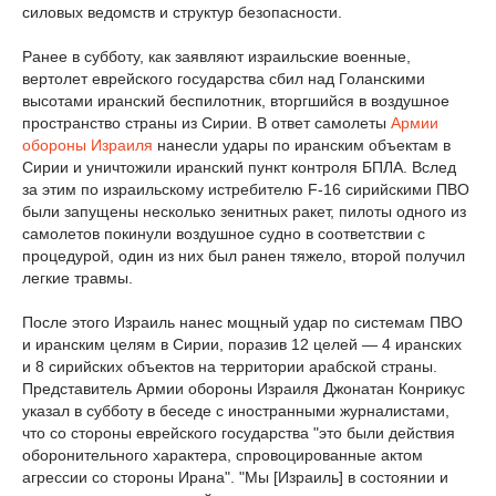
силовых ведомств и структур безопасности.
Ранее в субботу, как заявляют израильские военные,
вертолет еврейского государства сбил над Голанскими
высотами иранский беспилотник, вторгшийся в воздушное
пространство страны из Сирии. В ответ самолеты
Армии
обороны Израиля
нанесли удары по иранским объектам в
Сирии и уничтожили иранский пункт контроля БПЛА. Вслед
за этим по израильскому истребителю F-16 сирийскими ПВО
были запущены несколько зенитных ракет, пилоты одного из
самолетов покинули воздушное судно в соответствии с
процедурой, один из них был ранен тяжело, второй получил
легкие травмы.
После этого Израиль нанес мощный удар по системам ПВО
и иранским целям в Сирии, поразив 12 целей — 4 иранских
и 8 сирийских объектов на территории арабской страны.
Представитель Армии обороны Израиля Джонатан Конрикус
указал в субботу в беседе с иностранными журналистами,
что со стороны еврейского государства "это были действия
оборонительного характера, спровоцированные актом
агрессии со стороны Ирана". "Мы [Израиль] в состоянии и