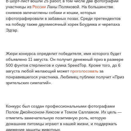
В шорт-лист вошли 25 работ, в том числе две фотографии
участницы из
России
Ланы Поляковой. На большинстве
снимков запечатлены собаки и кошки, которых
сфотографировали в забавных позах. Среди претендентов
на победу также двухмесячный хорек Боудикка и черепаха
Эдгар.
Жюри конкурса определит победителя, имя которого будет
объявлено 11 августа. Он получит денежный приз в размере
500 фунтов стерлингов и сумка SpeedTop. Кроме того, до 6
августа любой желающий может
проголосовать
за
понравившегося участника. Любимец публики получит «Приз
зрительских симпатий».
Конкурс был создан профессиональными фотографами
Полом Джойнсоном-Хиксом и Томом Салламом. Их цель —
отметить замечательную позитивную роль, которую
домашние питомцы играют в нашей жизни, и поддержать
движение защиты животных.