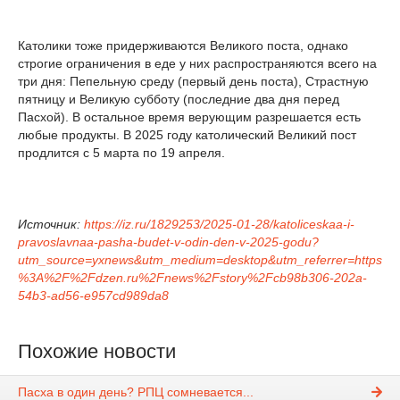
Католики тоже придерживаются Великого поста, однако
строгие ограничения в еде у них распространяются всего на
три дня: Пепельную среду (первый день поста), Страстную
пятницу и Великую субботу (последние два дня перед
Пасхой). В остальное время верующим разрешается есть
любые продукты. В 2025 году католический Великий пост
продлится с 5 марта по 19 апреля.
Источник:
https://iz.ru/1829253/2025-01-28/katoliceskaa-i-
pravoslavnaa-pasha-budet-v-odin-den-v-2025-godu?
utm_source=yxnews&utm_medium=desktop&utm_referrer=https
%3A%2F%2Fdzen.ru%2Fnews%2Fstory%2Fcb98b306-202a-
54b3-ad56-e957cd989da8
Похожие новости
Пасха в один день? РПЦ сомневается...