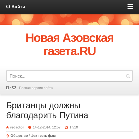
Войти
Новая Азовская
газета.RU
Полная версия сайта
Британцы должны
благодарить Путина
redactor
14-12-2014, 12:57
1 510
Общество
/
Факт есть факт