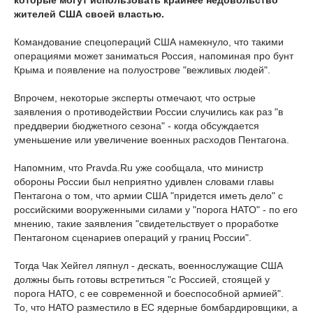
которые могут использовать крайнее недовольство
жителей США своей властью.
Командование спецопераций США намекнуло, что такими
операциями может заниматься Россия, напоминая про бунт
Крыма и появление на полуострове "вежливых людей".
Впрочем, некоторые эксперты отмечают, что острые
заявления о противодействии России случились как раз "в
преддверии бюджетного сезона" - когда обсуждается
уменьшение или увеличение военных расходов Пентагона.
Напомним, что Pravda.Ru уже сообщала, что министр
обороны России был неприятно удивлен словами главы
Пентагона о том, что армии США "придется иметь дело" с
российскими вооруженными силами у "порога НАТО" - по его
мнению, такие заявления "свидетельствует о проработке
Пентагоном сценариев операций у границ России".
Тогда Чак Хейгел ляпнул - дескать, военнослужащие США
должны быть готовы встретиться "с Россией, стоящей у
порога НАТО, с ее современной и боеспособной армией".
То, что НАТО разместило в ЕС ядерные бомбардировщики, а