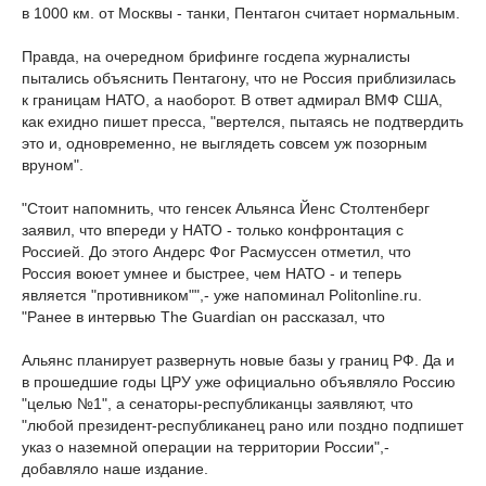
в 1000 км. от Москвы - танки, Пентагон считает нормальным.
Правда, на очередном брифинге госдепа журналисты
пытались объяснить Пентагону, что не Россия приблизилась
к границам НАТО, а наоборот. В ответ адмирал ВМФ США,
как ехидно пишет пресса, "вертелся, пытаясь не подтвердить
это и, одновременно, не выглядеть совсем уж позорным
вруном".
"Стоит напомнить, что генсек Альянса Йенс Столтенберг
заявил, что впереди у НАТО - только конфронтация с
Россией. До этого Андерс Фог Расмуссен отметил, что
Россия воюет умнее и быстрее, чем НАТО - и теперь
является "противником"",- уже напоминал Politonline.ru.
"Ранее в интервью The Guardian он рассказал, что
Альянс планирует развернуть новые базы у границ РФ. Да и
в прошедшие годы ЦРУ уже официально объявляло Россию
"целью №1", а сенаторы-республиканцы заявляют, что
"любой президент-республиканец рано или поздно подпишет
указ о наземной операции на территории России",-
добавляло наше издание.