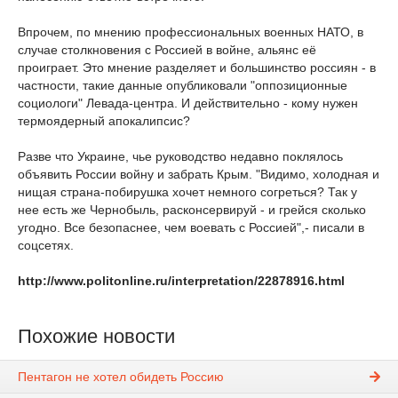
Впрочем, по мнению профессиональных военных НАТО, в
случае столкновения с Россией в войне, альянс её
проиграет. Это мнение разделяет и большинство россиян - в
частности, такие данные опубликовали "оппозиционные
социологи" Левада-центра. И действительно - кому нужен
термоядерный апокалипсис?
Разве что Украине, чье руководство недавно поклялось
объявить России войну и забрать Крым. "Видимо, холодная и
нищая страна-побирушка хочет немного согреться? Так у
нее есть же Чернобыль, расконсервируй - и грейся сколько
угодно. Все безопаснее, чем воевать с Россией",- писали в
соцсетях.
http://www.politonline.ru/interpretation/22878916.html
Похожие новости
Пентагон не хотел обидеть Россию