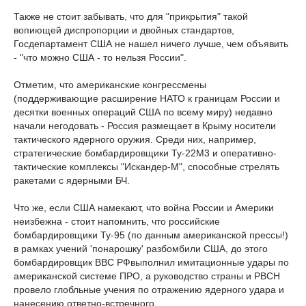
Также не стоит забывать, что для "прикрытия" такой
вопиющей диспропорции и двойных стандартов,
Госдепартамент США не нашел ничего лучше, чем объявить
- "что можно США - то нельзя России".
Отметим, что американские конгрессмены
(поддерживающие расширение НАТО к границам России и
десятки военных операций США по всему миру) недавно
начали негодовать - Россия размещает в Крыму носители
тактического ядерного оружия. Среди них, например,
стратегические бомбардировщики Ту-22М3 и оперативно-
тактические комплексы "Искандер-М", способные стрелять
ракетами с ядерными БЧ.
Что же, если США намекают, что война России и Америки
неизбежна - стоит напомнить, что российские
бомбардировщики Ту-95 (по данным американской прессы!)
в рамках учений 'понарошку' разбомбили США, до этого
бомбардировщик ВВС РФвыполнил имитационные удары по
американской системе ПРО, а руководство страны и РВСН
провело глобльные учения по отражению ядерного удара и
нанесению ответно-встречного.