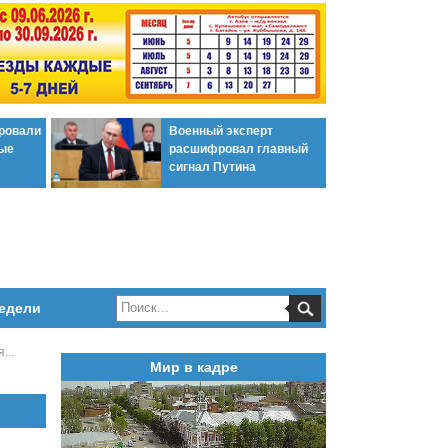
ировали
Военный эксперт
ые
расшифровал главный
сигнал Путина
едели
...
Мир в кадре