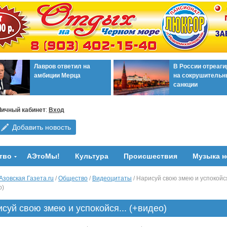
Лавров ответил на
В России отреаг
амбиции Мерца
на сокрушительн
санкции
Личный кабинет
:
Вход
Добавить новость
тво
АЭтоМы!
Культура
Происшествия
Музыка н
Азовская Газета.ru
/
Общество
/
Видеоцитаты
/ Нарисуй свою змею и успокойся
о)
суй свою змею и успокойся... (+видео)