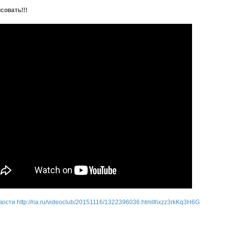
совать!!!
вости
http://ria.ru/videoclub/20151116/1322396036.html#ixzz3rkKq3H6G