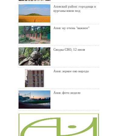
Азовский район: городища и
курганы взяли под
Азов: ну очень "важное"
Сводка СВО, 12 июля
Азов: зоркое око народа
Азов: фото недели