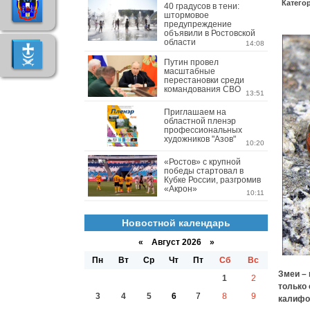
Катего
40 градусов в тени:
штормовое
предупреждение
объявили в Ростовской
области
14:08
Путин провел
масштабные
перестановки среди
командования СВО
13:51
Приглашаем на
областной пленэр
профессиональных
художников "Азов"
10:20
«Ростов» с крупной
победы стартовал в
Кубке России, разгромив
«Акрон»
10:11
Новостной календарь
«
Август 2026 »
Пн
Вт
Ср
Чт
Пт
Сб
Вс
Змеи – 
1
2
только 
3
4
5
6
7
8
9
калифо