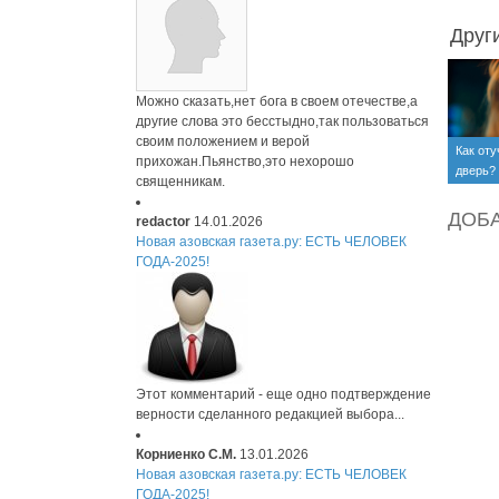
Друг
Можно сказать,нет бога в своем отечестве,а
другие слова это бесстыдно,так пользоваться
своим положением и верой
Как оту
прихожан.Пьянство,это нехорошо
дверь? 
священникам.
ДОБ
redactor
14.01.2026
Новая азовская газета.ру: ЕСТЬ ЧЕЛОВЕК
ГОДА-2025!
Этот комментарий - еще одно подтверждение
верности сделанного редакцией выбора...
Корниенко С.М.
13.01.2026
Новая азовская газета.ру: ЕСТЬ ЧЕЛОВЕК
ГОДА-2025!