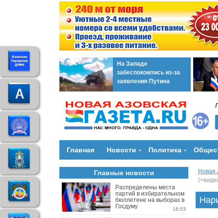
На Западе
забеспокоились из-за
заявления Путина
Главная
Новости
Политика
Общес
Новая 
Главные новости
(+виде
Распределены места
партий в избирательном
Нари
бюллетене на выборах в
Госдуму
16:53