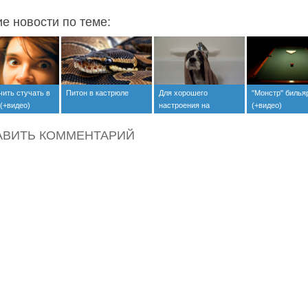
ие новости по теме:
чить стучать в
Питон в кастрюле
Для хорошего
"Монстр" билья
(+видео)
настроения на
(+видео)
выходные (+видео)
АВИТЬ КОММЕНТАРИЙ