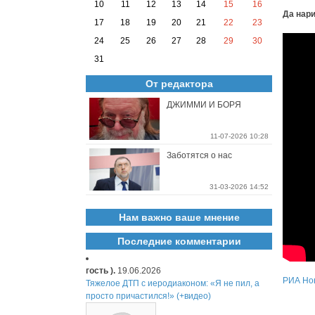
10
11
12
13
14
15
16
Да нари
17
18
19
20
21
22
23
24
25
26
27
28
29
30
31
От редактора
ДЖИММИ И БОРЯ
11-07-2026 10:28
Заботятся о нас
31-03-2026 14:52
Нам важно ваше мнение
Последние комментарии
гость ).
19.06.2026
РИА Но
Тяжелое ДТП с иеродиаконом: «Я не пил, а
просто причастился!» (+видео)