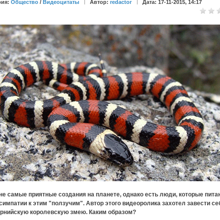
рия:
Общество
/
Видеоцитаты
Автор:
redactor
Дата: 17-11-2015, 14:17
не самые приятные создания на планете, однако есть люди, которые пита
симпатии к этим "ползучим". Автор этого видеоролика захотел завести се
рнийскую королевскую змею. Каким образом?