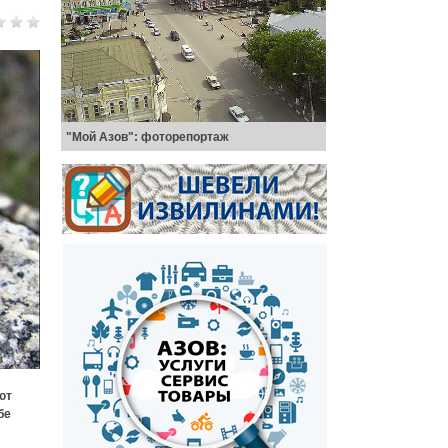
"Мой Азов": фоторепортаж
ют
бе