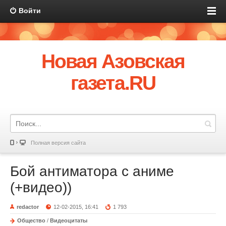
Войти
Новая Азовская
газета.RU
Полная версия сайта
Бой антиматора с аниме
(+видео))
redactor
12-02-2015, 16:41
1 793
Общество
/
Видеоцитаты