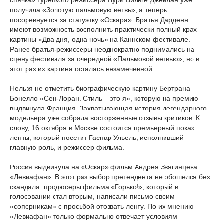
спячка» турецкого режиссера Нури Бильге Джейлан уже
получила «Золотую пальмовую ветвь», а теперь
посоревнуется за статуэтку «Оскара». Братья Дарденн
имеют возможность восполнить практически полный крах
картины «Два дня, одна ночь» на Каннском фестивале.
Ранее братья-режиссеры неоднократно поднимались на
сцену фестиваля за очередной «Пальмовой ветвью», но в
этот раз их картина осталась незамеченной.
Нельзя не отметить биографическую картину Бертрана
Бонелло «Сен-Лоран. Стиль – это я», которую на премию
выдвинула Франция. Захватывающая история легендарного
модельера уже собрала восторженные отзывы критиков. К
слову, 16 октября в Москве состоится премьерный показ
ленты, который посетит Гаспар Ульель, исполнивший
главную роль, и режиссер фильма.
Россия выдвинула на «Оскар» фильм Андрея Звягинцева
«Левиафан». В этот раз выбор претендента не обошелся без
скандала: продюсеры фильма «Горько!», который в
голосовании стал вторым, написали письмо своим
«соперникам» с просьбой отозвать ленту. По их мнению
«Левиафан» только формально отвечает условиям