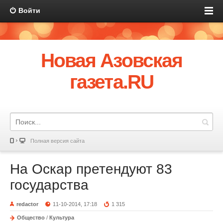
Войти
Новая Азовская
газета.RU
Полная версия сайта
На Оскар претендуют 83
государства
redactor
11-10-2014, 17:18
1 315
Общество
/
Культура