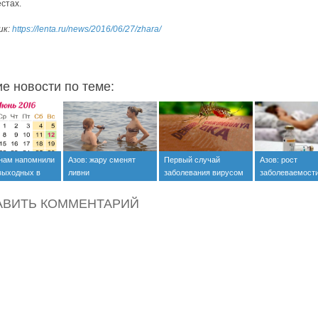
естах.
ик:
https://lenta.ru/news/2016/06/27/zhara/
ие новости по теме:
нам напомнили
Азов: жару сменят
Первый случай
Азов: рост
 выходных в
ливни
заболевания вирусом
заболеваемост
Зика в России
кишечными
инфекциями
АВИТЬ КОММЕНТАРИЙ