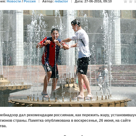
рия:
Новости
/
Россия
Автор:
redactor
Дата: 27-06-2016, 09:10
ребнадзор дал рекомендации россиянам, как пережить жару, установившу
гионов страны. Памятка опубликована в воскресенье, 26 июня, на сайте
тва.