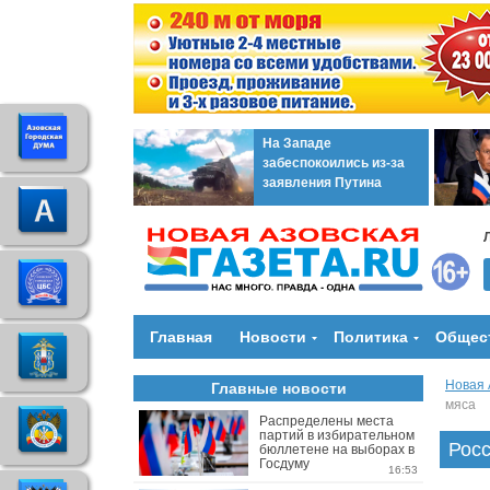
На Западе
забеспокоились из-за
заявления Путина
Главная
Новости
Политика
Общес
Новая 
Главные новости
мяса
Распределены места
партий в избирательном
Росс
бюллетене на выборах в
Госдуму
16:53