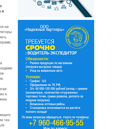
о
 и
ся на
иляторы
вать
борами,
 а
бходимо
ов
м.
егая
их и
внее
ающего
ие тех
для