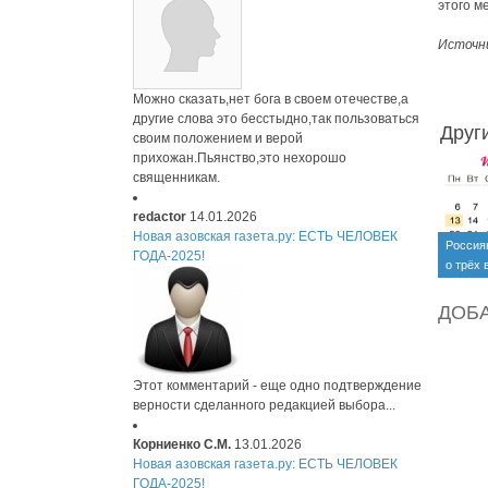
этого м
Источн
Можно сказать,нет бога в своем отечестве,а
другие слова это бесстыдно,так пользоваться
Друг
своим положением и верой
прихожан.Пьянство,это нехорошо
священникам.
redactor
14.01.2026
Новая азовская газета.ру: ЕСТЬ ЧЕЛОВЕК
Россия
ГОДА-2025!
о трёх
июне
ДОБ
Этот комментарий - еще одно подтверждение
верности сделанного редакцией выбора...
Корниенко С.М.
13.01.2026
Новая азовская газета.ру: ЕСТЬ ЧЕЛОВЕК
ГОДА-2025!