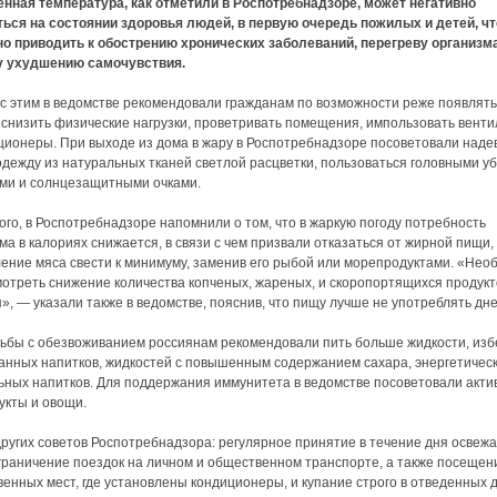
нная температура, как отметили в Роспотребнадзоре, может негативно
ься на состоянии здоровья людей, в первую очередь пожилых и детей, чт
о приводить к обострению хронических заболеваний, перегреву организма
у ухудшению самочувствия.
 с этим в ведомстве рекомендовали гражданам по возможности реже появлять
 снизить физические нагрузки, проветривать помещения, импользовать вент
ционеры. При выходе из дома в жару в Роспотребнадзоре посоветовали наде
одежду из натуральных тканей светлой расцветки, пользоваться головными у
ми и солнцезащитными очками.
ого, в Роспотребнадзоре напомнили о том, что в жаркую погоду потребность
ма в калориях снижается, в связи с чем призвали отказаться от жирной пищи,
ение мяса свести к минимуму, заменив его рыбой или морепродуктами. «Нео
отреть снижение количества копченых, жареных, и скоропортящихся продукт
», — указали также в ведомстве, пояснив, что пищу лучше не употреблять дне
ьбы с обезвоживанием россиянам рекомендовали пить больше жидкости, изб
анных напитков, жидкостей с повышенным содержанием сахара, энергетическ
ьных напитков. Для поддержания иммунитета в ведомстве посоветовали акти
укты и овощи.
ругих советов Роспотребнадзора: регулярное принятие в течение дня освеж
граничение поездок на личном и общественном транспорте, а также посещен
енных мест, где установлены кондиционеры, и купание строго в отведенных 