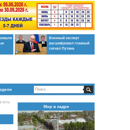
ировали
Военный эксперт
ые
расшифровал главный
сигнал Путина
едели
е есть
Мир в кадре