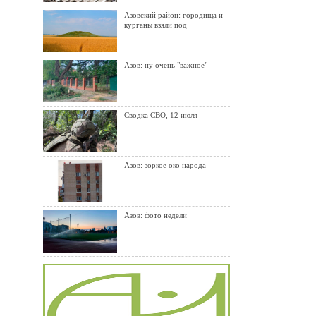
Азовский район: городища и
курганы взяли под
Азов: ну очень "важное"
Сводка СВО, 12 июля
Азов: зоркое око народа
Азов: фото недели