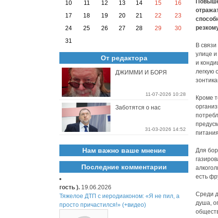
Повыше
10
11
12
13
14
15
16
отражат
17
18
19
20
21
22
23
способн
резком
24
25
26
27
28
29
30
31
В связи
улице и
От редактора
и конди
легкую 
ДЖИММИ И БОРЯ
зонтика
11-07-2026 10:28
Кроме т
организ
Заботятся о нас
потребл
предусм
31-03-2026 14:52
питания
Нам важно ваше мнение
Для бор
газиров
Последние комментарии
алкогол
есть фр
гость ).
19.06.2026
Среди д
Тяжелое ДТП с иеродиаконом: «Я не пил, а
душа, о
просто причастился!» (+видео)
обществ