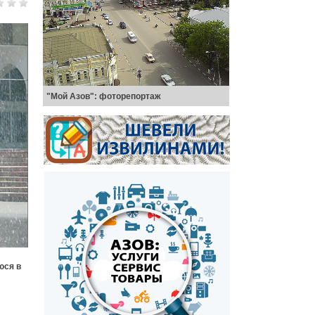
"Мой Азов": фоторепортаж
юся в