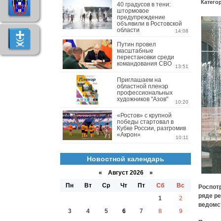
Катего
40 градусов в тени:
штормовое
предупреждение
объявили в Ростовской
области
14:08
Путин провел
масштабные
перестановки среди
командования СВО
13:51
Приглашаем на
областной пленэр
профессиональных
художников "Азов"
10:20
«Ростов» с крупной
победы стартовал в
Кубке России, разгромив
«Акрон»
10:11
Новостной календарь
«
Август 2026 »
Пн
Вт
Ср
Чт
Пт
Сб
Вс
Роспот
ряде ре
1
2
ведомс
3
4
5
6
7
8
9