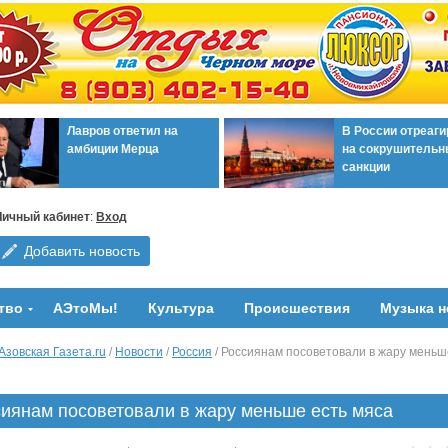
Лавров ответил на
В России отреаг
амбиции Мерца
на сокрушительн
санкции
Личный кабинет
:
Вход
Добавить новость
тво
АЭтоМы!
Культура
Происшествия
Музыка н
Азовская Газета.ru
/
Новости
/
Россия
/ Россиянам посоветовали в жару меньш
иянам посоветовали в жару меньше есть мяса