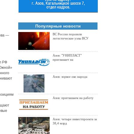
Популярные новости
ВС России поразили
ева —
логистические узлы ВСУ
Азов: "УНИПЛАСТ"
приглашает на
л РФ
«Южной»
нного
Азов: зоркое око народа
внивают
позициям
Азов: приглашаем на работу
и
бщают
евые
Азов: четыре инвестпроекта за
38,4 млрд