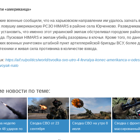
ли «американца»
кие военные сообщили, что на харьковском направлении им удалось загнать 
 ловушку американскую РСЗО HIMARS в районе села Юрченково. Разведчика
 установить, что именно этот украинский экипаж обстреливал городские райо
да. Пусковая HIMARS и экипаж-убийц разорваны в клочья. Кроме того, по да
ких военных уничтожен штабной пункт артиллерийской бригады ВСУ, более 
техники и живая сила противника в количестве взвода.
ик:
https://aif.ru/politics/world/svodka-svo-utro-4-fevralya-konec-amerikanca-v-odes
-voyak-nato
ие новости по теме:
за неделю
Сводка СВО от 23
Сводка СВО на утро 8
Сводка с фронт
 48 ударов по
сентября
июля
массированный
м энергетики и
по объектам Ук