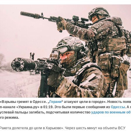
вы гремят в Одессе. „
Герани
“ атакуют цели в городе». Новость поя
m-канале «Украина.ру» в 01:19. Это были первые сообщения из
Одессы
. А
 успевай пальцы загибать, подсчитывая количество
ударов по военным о
го режима.
«Ракета долетела до цели в Харькове». Через шесть минут на объекты ВСУ