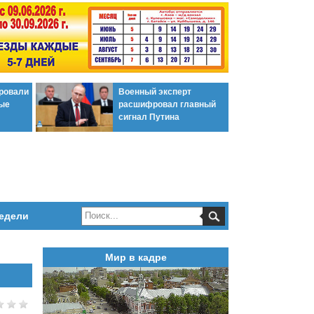
ировали
Военный эксперт
ые
расшифровал главный
сигнал Путина
едели
Мир в кадре