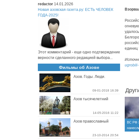
redactor
14.01.2026
Взорва
Новая азовская газета.ру: ЕСТЬ ЧЕЛОВЕК
ГОДА-2025!
Российс
огневую
удалось
Белгоро
российс
единиц 
Этот комментарий - еще одно подтверждение
верности сделанного редакцией выбора...
Источн
ugrobili
Фильмы об Азове
Азов. Годы. Люди.
Друг
09-01-2018 16:39
Азов тысячелетний
14-05-2016 11:22
Азов православный
ВС РФ 
нанесли
объекта
23-10-2014 20:54