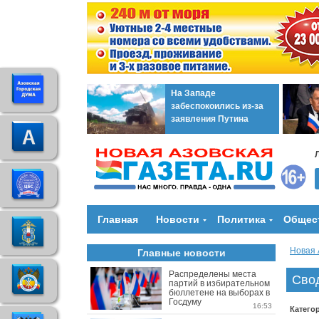
На Западе
забеспокоились из-за
заявления Путина
Главная
Новости
Политика
Общес
Новая 
Главные новости
Распределены места
Сво
партий в избирательном
бюллетене на выборах в
Госдуму
16:53
Катего