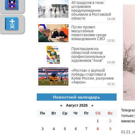
40 градусов в тени:
штормовое
предупреждение
объявили в Ростовской
области
14:08
Путин провел
масштабные
перестановки среди
командования СВО
13:51
Приглашаем на
областной пленэр
профессиональных
художников "Азов"
10:20
«Ростов» с крупной
победы стартовал в
Кубке России, разгромив
«Акрон»
10:11
Новостной календарь
«Взры
«
Август 2026 »
Telegra
Пн
Вт
Ср
Чт
Пт
Сб
Вс
только
1
2
киевско
3
4
5
6
7
8
9
01:21. 