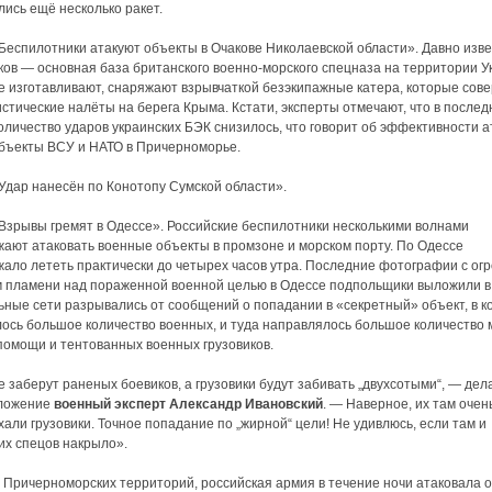
ись ещё несколько ракет.
«Беспилотники атакуют объекты в Очакове Николаевской области». Давно изве
ков — основная база британского военно-морского спецназа на территории У
е изготавливают, снаряжают взрывчаткой безэкипажные катера, которые сов
стические налёты на берега Крыма. Кстати, эксперты отмечают, что в послед
оличество ударов украинских БЭК снизилось, что говорит об эффективности а
бъекты ВСУ и НАТО в Причерноморье.
«Удар нанесён по Конотопу Сумской области».
«Взрывы гремят в Одессе». Российские беспилотники несколькими волнами
ают атаковать военные объекты в промзоне и морском порту. По Одессе
ало лететь практически до четырех часов утра. Последние фотографии с ог
 пламени над пораженной военной целью в Одессе подпольщики выложили в 
ные сети разрывались от сообщений о попадании в «секретный» объект, в к
ось большое количество военных, и туда направлялось большое количество
помощи и тентованных военных грузовиков.
 заберут раненых боевиков, а грузовики будут забивать „двухсотыми“, — дел
ложение
военный эксперт Александр Ивановский
. — Наверное, их там очен
хали грузовики. Точное попадание по „жирной“ цели! Не удивлюсь, если там и
их спецов накрыло».
Причерноморских территорий, российская армия в течение ночи атаковала 