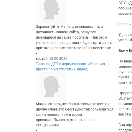
ВСУ в Д
сообщен
временн
06:55. 
Здравствуйте. Увеличу посещаемость и
доходность вашего сайта, решу все
Удары п
имеющиеся на сайте проблемы. При этом
ужасны
увеличение посещаемости будет идти за счет
притока целевых посетителей из поисковых
Бои у К
гость ).
19.06.2026
По инфо
Тяжелое ДТП с иеродиаконом: «Я не пил, а
уверенн
просто причастился!» (+видео)
группир
пункта 
тактиче
Продолж
ВСУ акт
оставля
Можно сказать,нет бога в своем отечестве,а
«партиз
другие слова это бесстыдно,так пользоваться
высоты 
своим положением и верой
прихожан.Пьянство,это нехорошо
Бои иду
священникам.
продол