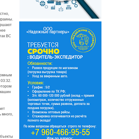
стно,
краины.
ершают
нее
так ВС
ромным
03:32.
отором
 машин
ает
ь много,
объекты