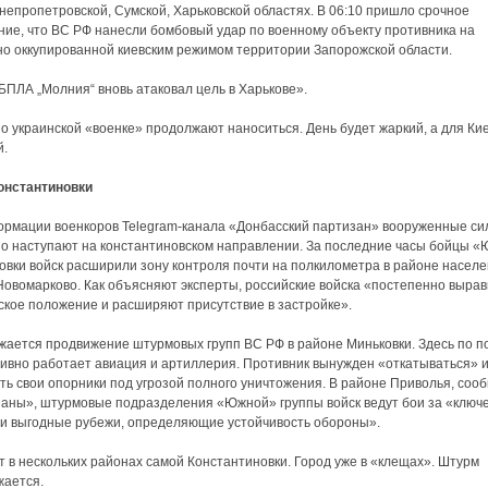
непропетровской, Сумской, Харьковской областях. В 06:10 пришло срочное
ие, что ВС РФ нанесли бомбовый удар по военному объекту противника на
о оккупированной киевским режимом территории Запорожской области.
«БПЛА „Молния“ вновь атаковал цель в Харькове».
о украинской «военке» продолжают наноситься. День будет жаркий, а для Ки
й.
онстантиновки
рмации военкоров Telegram-канала «Донбасский партизан» вооруженные си
о наступают на константиновском направлении. За последние часы бойцы 
овки войск расширили зону контроля почти на полкилометра в районе населе
Новомарково. Как объясняют эксперты, российские войска «постепенно выра
ское положение и расширяют присутствие в застройке».
ается продвижение штурмовых групп ВС РФ в районе Миньковки. Здесь по 
ивно работает авиация и артиллерия. Противник вынужден «откатываться» 
ть свои опорники под угрозой полного уничтожения. В районе Приволья, соо
аны», штурмовые подразделения «Южной» группы войск ведут бои за «ключ
и выгодные рубежи, определяющие устойчивость обороны».
т в нескольких районах самой Константиновки. Город уже в «клещах». Штурм
жается.