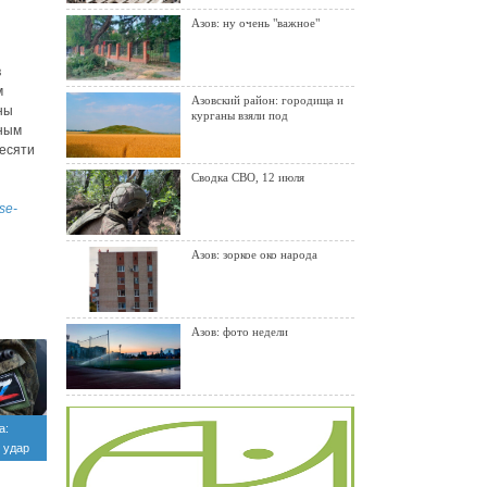
Азов: ну очень "важное"
в
м
Азовский район: городища и
ны
курганы взяли под
нным
десяти
Сводка СВО, 12 июля
se-
Азов: зоркое око народа
Азов: фото недели
а:
 удар
раины,