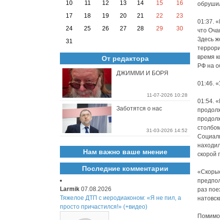
10
11
12
13
14
15
16
обрушил
17
18
19
20
21
22
23
01:37. 
24
25
26
27
28
29
30
что Оча
Здесь ж
31
террори
время к
От редактора
РФ на о
ДЖИММИ И БОРЯ
01:46. 
11-07-2026 10:28
01:54. 
Заботятся о нас
продолж
продолж
столбом
31-03-2026 14:52
Социаль
находил
Нам важно ваше мнение
скорой 
Последние комментарии
«Скорые
предпо
Larmik
07.08.2026
раз пое
Тяжелое ДТП с иеродиаконом: «Я не пил, а
натовск
просто причастился!» (+видео)
Помимо 