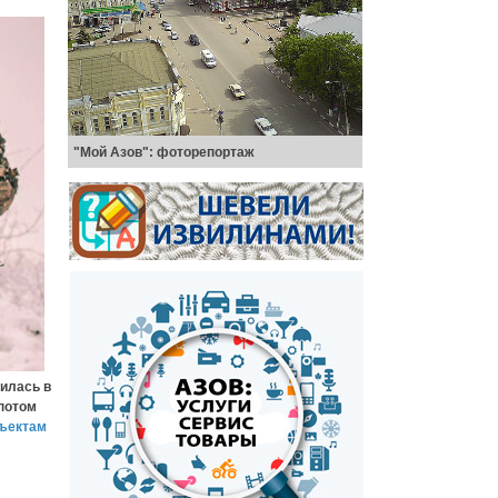
"Мой Азов": фоторепортаж
вилась в
 потом
бъектам