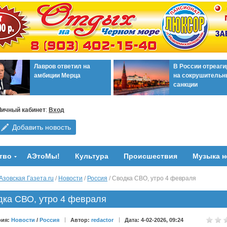
Лавров ответил на
В России отреаг
амбиции Мерца
на сокрушительн
санкции
Личный кабинет
:
Вход
Добавить новость
тво
АЭтоМы!
Культура
Происшествия
Музыка н
Азовская Газета.ru
/
Новости
/
Россия
/ Сводка СВО, утро 4 февраля
дка СВО, утро 4 февраля
рия:
Новости
/
Россия
Автор:
redactor
Дата: 4-02-2026, 09:24