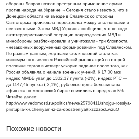
обороны.Лавров назвал преступным применение армии
против народа на Украине →Сегодня стало известно, что в
Донецкой области на въезде в Славянск со стороны
Святогорска произошла перестрелка между ополченцами и
неизвестными. Затем МВД Украины сообщило, что «в ходе
антитеррористической операции подразделения МВД и
минобороны разблокировали и уничтожили» три блокпоста
«незаконных вооруженных формирований» под Славянском.
По разным данным, жертвами столкновений стали как
минимум пять человек.Российский рынок акций во второй
половине торгов в четверг ускорил падение после того, как
Россия объявила о начале военных учений. К 17:00 мск
индекс ММВБ упал до 1302,37 пункта (-2%), индекс РТС —
до 1147,45 пункта (-2,1%), рублевые цены большинства
«фишек» на московской бирже снизились в пределах 5%.
Читайте далее:
http://www.vedomosti.ru/politics/news/25798411/shojgu-rossiya-
pristupila-k-ucheniyam-iz-za-obostreniya#ixzz2zocEwzuO
Похожие новости