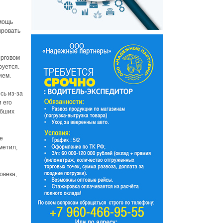
омощь
ировать
орговом
руется.
ием.
сь из-за
 его
ибших
е
метил,
овека,