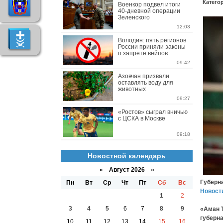
Катего
Военкор подвел итоги
40-дневной операции
Зеленского
12:03
Володин: пять регионов
России приняли законы
о запрете вейпов
09:42
Азовчан призвали
оставлять воду для
животных
09:27
«Ростов» сыграл вничью
с ЦСКА в Москве
09:18
Новостной календарь
«
Август 2026 »
Губерна
Пн
Вт
Ср
Чт
Пт
Сб
Вс
Новост
1
2
3
4
5
6
7
8
9
«Аман 
губерна
10
11
12
13
14
15
16