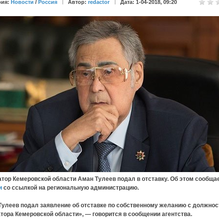
рия:
Новости
/
Россия
Автор:
redactor
Дата: 1-04-2018, 09:20
тор Кемеровской области Аман Тулеев подал в отставку. Об этом сообща
и
со ссылкой на региональную администрацию.
Тулеев подал заявление об отставке по собственному желанию с должнос
тора Кемеровской области», — говорится в сообщении агентства.