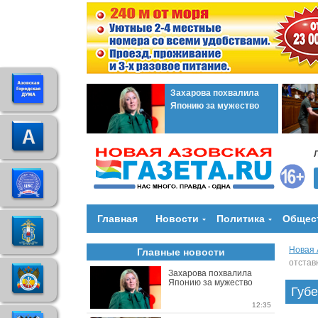
Захарова похвалила
Японию за мужество
Главная
Новости
Политика
Общес
Новая 
Главные новости
отстав
Захарова похвалила
Японию за мужество
Губе
12:35