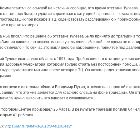
Коммерсантъ» со ссылкой на источник сообщал, что время отставки Тулеева
о от того, как быстро удастся справиться с ситуацией в регионе — оказать п
пострадавших при пожаре в ТЦ, содействовать расследованию и проинформ
ие о принятых мерах.
а РБК писал, что решение об отставке Тулеева было принято до трагедии в т
«Зимняя вишня», но показательное увольнение в ближайшее время не плани
во отмечало, что сейчас это выглядело бы как решение, принятое под давлен
ий Тулеев возглавлял область с 1997 года. Требования его отставки усиливали
ия здоровья губернатора, которому трудно стоять без посторонней помощи, и
в адрес участников митинга после пожара в ТЦ. Он назвал родственников пог
рами».
я встречи с жителями области Владимир Путин, отвечая на вопрос об отставк
, заявил, что это «не делается для красного словца на фоне трагедии». Он от
 начала нужно выяснить, кто виноват в случившемся.
 торговом центре произошел 25 марта. В результате трагедии погибли 64 чел
оторых 41 ребенок.
ик:
https://lenta.ru/news/2018/04/01/tuleev/