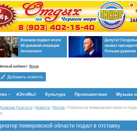
Военкор подвел итоги
Депутат Госдумы
40-дневной операции
назвал президен
Зеленского
Польши дураком
Личный кабинет
:
Вход
Добавить новость
тво
АЭтоМы!
Культура
Происшествия
Музыка н
Азовская Газета.ru
/
Новости
/
Россия
/ Губернатор Кемеровской области пода
ку
рнатор Кемеровской области подал в отставку