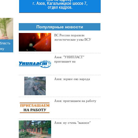
Популярные новости
ВС России поразили
логистические узлы ВСУ
бласть
вку
Азов: "УНИПЛАСТ"
приглашает на
Азов: зоркое око народа
Азов: приглашаем на работу
Азов: ну очень "важное"