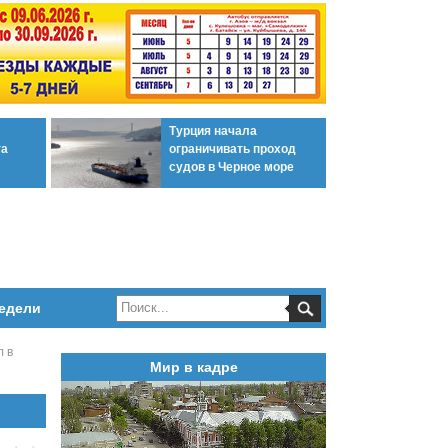
Турция начала
та
ограничивать проход
судов в Черное море
едели
л в
Мир в кадре