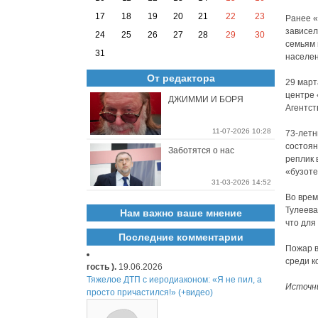
17
18
19
20
21
22
23
Ранее «
зависел
24
25
26
27
28
29
30
семьям 
31
населен
От редактора
29 март
центре 
ДЖИММИ И БОРЯ
Агентст
11-07-2026 10:28
73-летн
состоян
Заботятся о нас
реплик 
«бузоте
31-03-2026 14:52
Во врем
Тулеева
Нам важно ваше мнение
что для
Последние комментарии
Пожар в
среди к
гость ).
19.06.2026
Тяжелое ДТП с иеродиаконом: «Я не пил, а
Источн
просто причастился!» (+видео)