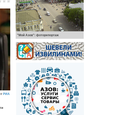
"Мой Азов": фоторепортаж
ет
РИА
ти