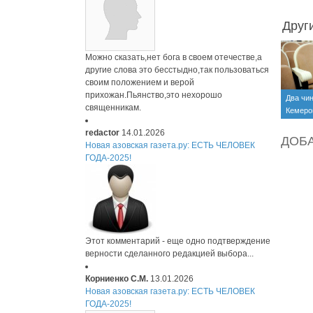
Друг
Можно сказать,нет бога в своем отечестве,а
другие слова это бесстыдно,так пользоваться
своим положением и верой
прихожан.Пьянство,это нехорошо
Два чи
священникам.
Кемеро
отправ
redactor
14.01.2026
ДОБ
Новая азовская газета.ру: ЕСТЬ ЧЕЛОВЕК
ГОДА-2025!
Этот комментарий - еще одно подтверждение
верности сделанного редакцией выбора...
Корниенко С.М.
13.01.2026
Новая азовская газета.ру: ЕСТЬ ЧЕЛОВЕК
ГОДА-2025!