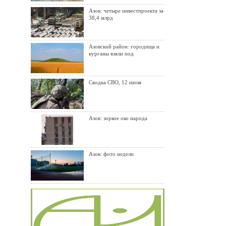
Азов: четыре инвестпроекта за
38,4 млрд
Азовский район: городища и
курганы взяли под
Сводка СВО, 12 июля
Азов: зоркое око народа
Азов: фото недели