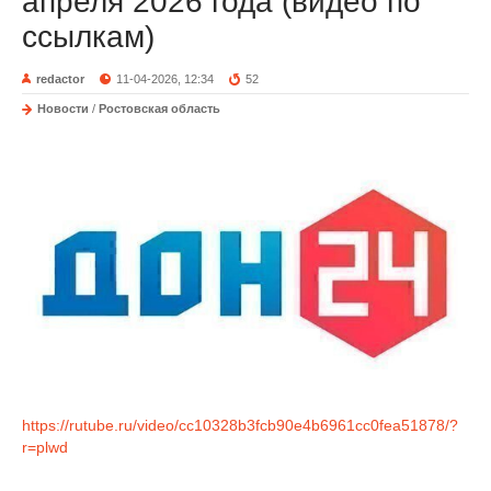
апреля 2026 года (видео по
ссылкам)
redactor
11-04-2026, 12:34
52
Новости
/
Ростовская область
https://rutube.ru/video/cc10328b3fcb90e4b6961cc0fea51878/?
r=plwd