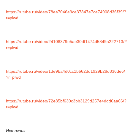
https://rutube.ru/video/78ea7046e9ce37847e7ce74908d36f39/?
r=plwd
https://rutube.ru/video/24108379e5ae30df1474d5849a222713/?
r=plwd
https://rutube.ru/video/1de9ba4d0cc1b662dd1929b28d836de6/
?r=plwd
https://rutube.ru/video/72e85bf630c3bb3129d257e4ddd6aa66/?
r=plwd
Источник: