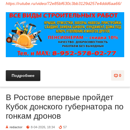
https://rutube.ru/video/72e85bf630c3bb3129d257e4ddd6aa66/
Подробнее
0
В Ростове впервые пройдет
Кубок донского губернатора по
гонкам дронов
redactor
8-04-2026, 18:34
57