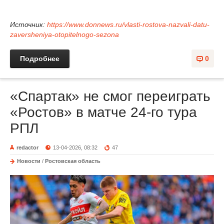
Источник:
https://www.donnews.ru/vlasti-rostova-nazvali-datu-
zaversheniya-otopitelnogo-sezona
Подробнее
0
«Спартак» не смог переиграть
«Ростов» в матче 24-го тура
РПЛ
redactor
13-04-2026, 08:32
47
Новости
/
Ростовская область