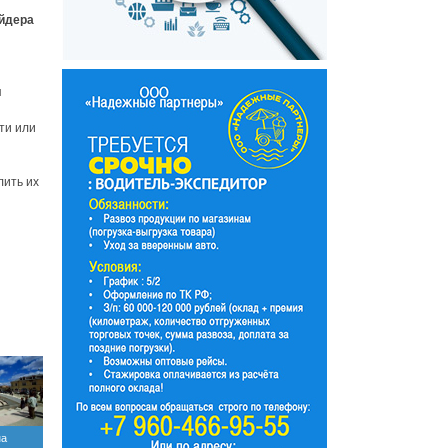
ейдера
я
ти или
лить их
на