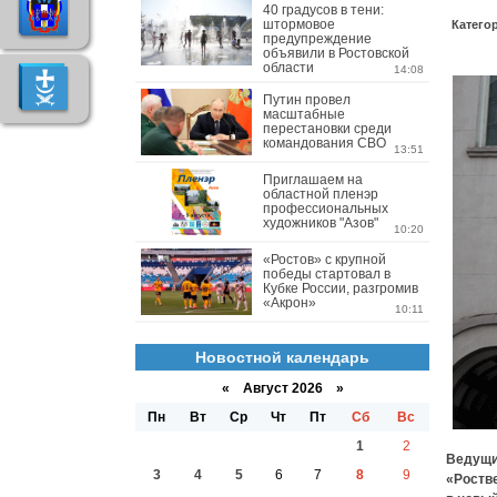
40 градусов в тени:
штормовое
Катего
предупреждение
объявили в Ростовской
области
14:08
Путин провел
масштабные
перестановки среди
командования СВО
13:51
Приглашаем на
областной пленэр
профессиональных
художников "Азов"
10:20
«Ростов» с крупной
победы стартовал в
Кубке России, разгромив
«Акрон»
10:11
Новостной календарь
«
Август 2026 »
Пн
Вт
Ср
Чт
Пт
Сб
Вс
1
2
Ведущи
3
4
5
6
7
8
9
«Ростве