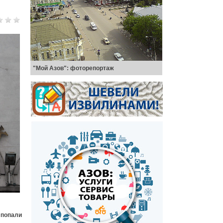
"Мой Азов": фоторепортаж
 попали