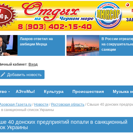
Лавров ответил на
В России отреаг
амбиции Мерца
на сокрушительн
санкции
Личный кабинет
:
Вход
Добавить новость
тво
АЭтоМы!
Культура
Происшествия
Музыка н
Азовская Газета.ru
/
Новости
/
Ростовская область
/ Свыше 40 донских предпр
 в санкционный список Украины
ше 40 донских предприятий попали в санкционный
ок Украины