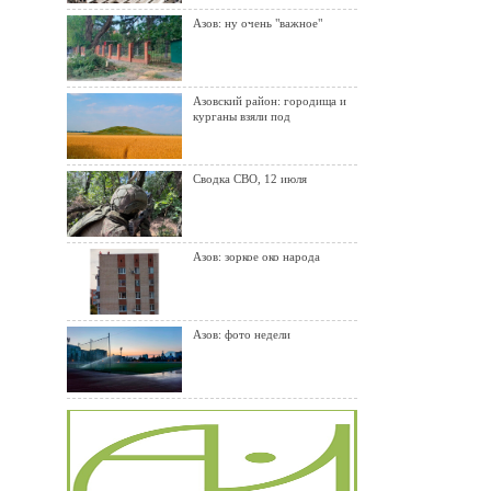
Азов: ну очень "важное"
Азовский район: городища и
курганы взяли под
Сводка СВО, 12 июля
Азов: зоркое око народа
Азов: фото недели