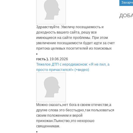
Захарч
ДОБ
Здравствуйте. Увеличу посещаемость и
доходность вашего сайта, решу все
имеющиеся на сайте проблемы. При этом
увеличение посещаемости будет идти за счет
притока целевых посетителей из поисковых
гость ).
19.06.2026
Тяжелое ДТП с иеродиаконом: «Я не пил, а
просто причастился!» (+видео)
Можно сказать,нет бога в своем отечестве,а
другие слова это бесстыдно,так пользоваться
своим положением и верой
прихожан.Пьянство,это нехорошо
священникам.