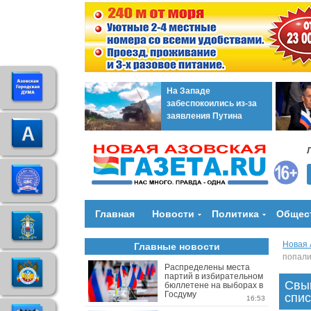
На Западе
забеспокоились из-за
заявления Путина
Главная
Новости
Политика
Общес
Новая 
Главные новости
попали
Распределены места
партий в избирательном
Свы
бюллетене на выборах в
Госдуму
спис
16:53