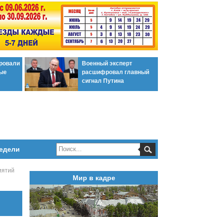
ировали
Военный эксперт
ые
расшифровал главный
сигнал Путина
едели
иятий
Мир в кадре