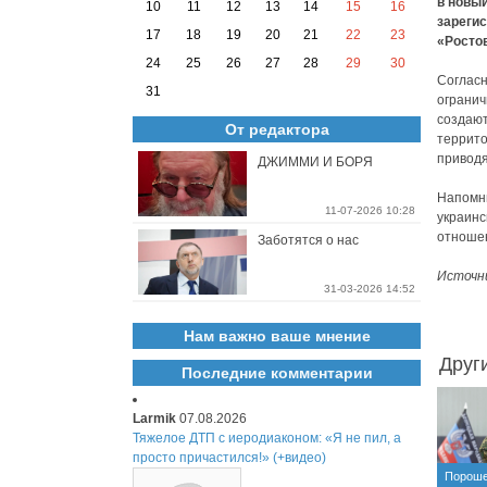
в новый
10
11
12
13
14
15
16
зарегис
17
18
19
20
21
22
23
«Росто
24
25
26
27
28
29
30
Согласн
31
огранич
создают
От редактора
террито
приводя
ДЖИММИ И БОРЯ
Напомни
11-07-2026 10:28
украинс
отношен
Заботятся о нас
Источн
31-03-2026 14:52
Нам важно ваше мнение
Друг
Последние комментарии
Larmik
07.08.2026
Тяжелое ДТП с иеродиаконом: «Я не пил, а
просто причастился!» (+видео)
Пороше