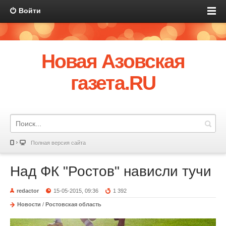
Войти
Новая Азовская
газета.RU
Полная версия сайта
Над ФК "Ростов" нависли тучи
redactor
15-05-2015, 09:36
1 392
Новости
/
Ростовская область