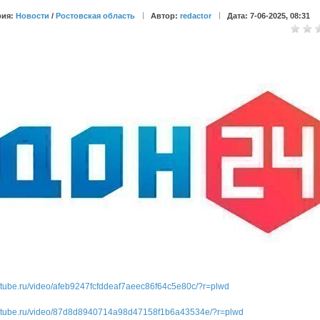
рия:
Новости
/
Ростовская область
Автор:
redactor
Дата: 7-06-2025, 08:31
rutube.ru/video/afeb9247fcfddeaf7aeec86f64c5e80c/?r=plwd
/rutube.ru/video/87d8d8940714a98d47158f1b6a43534e/?r=plwd