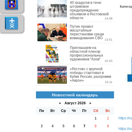
40 градусов в тени:
штормовое
Катего
предупреждение
объявили в Ростовской
области
14:08
Путин провел
масштабные
перестановки среди
командования СВО
13:51
Приглашаем на
областной пленэр
профессиональных
художников "Азов"
10:20
«Ростов» с крупной
победы стартовал в
Кубке России, разгромив
«Акрон»
10:11
Новостной календарь
«
Август 2026 »
Пн
Вт
Ср
Чт
Пт
Сб
Вс
https://
1
2
3
4
5
6
7
8
9
https:/