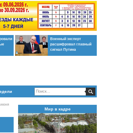
ировали
Военный эксперт
ые
расшифровал главный
сигнал Путина
едели
6 июня
Мир в кадре