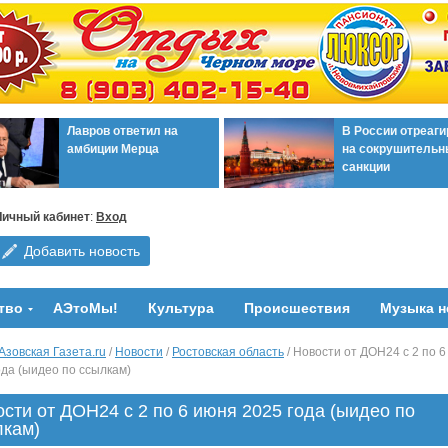
Лавров ответил на
В России отреаг
амбиции Мерца
на сокрушительн
санкции
Личный кабинет
:
Вход
Добавить новость
тво
АЭтоМы!
Культура
Происшествия
Музыка н
Азовская Газета.ru
/
Новости
/
Ростовская область
/ Новости от ДОН24 с 2 по 
ода (ыидео по ссылкам)
сти от ДОН24 с 2 по 6 июня 2025 года (ыидео по
лкам)