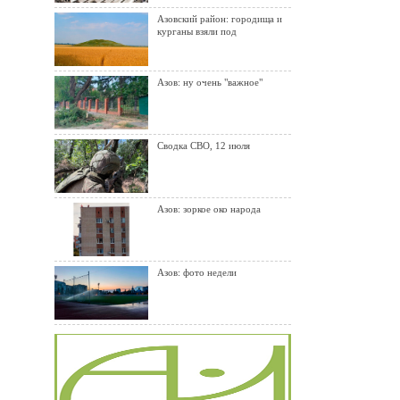
Азовский район: городища и
курганы взяли под
Азов: ну очень "важное"
Сводка СВО, 12 июля
Азов: зоркое око народа
Азов: фото недели