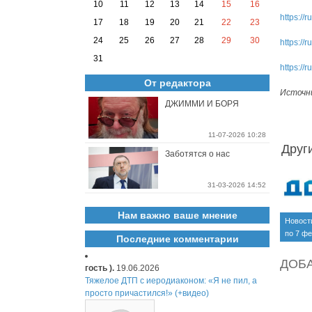
10
11
12
13
14
15
16
https:/
17
18
19
20
21
22
23
24
25
26
27
28
29
30
https:/
31
https://
От редактора
Источн
ДЖИММИ И БОРЯ
11-07-2026 10:28
Друг
Заботятся о нас
31-03-2026 14:52
Нам важно ваше мнение
Новост
по 7 ф
Последние комментарии
года (ы
ссылка
ДОБ
гость ).
19.06.2026
Тяжелое ДТП с иеродиаконом: «Я не пил, а
просто причастился!» (+видео)