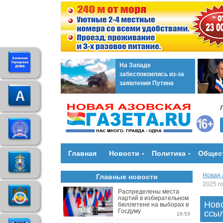
На Западе
забеспокоились из-за
заявления Путина
Главная
Новости
Политика
Общес
Новая 
Главные новости
2025 г
Распределены места
партий в избирательном
Ново
бюллетене на выборах в
Госдуму
ссы
16:53