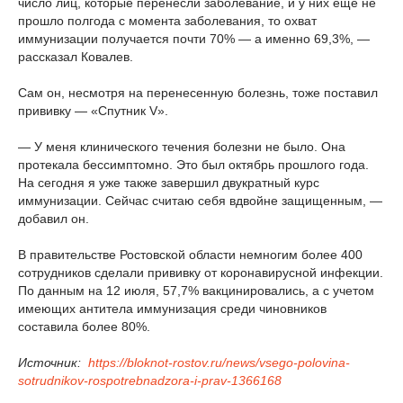
число лиц, которые перенесли заболевание, и у них еще не
прошло полгода с момента заболевания, то охват
иммунизации получается почти 70% — а именно 69,3%, —
рассказал Ковалев.
Сам он, несмотря на перенесенную болезнь, тоже поставил
прививку — «Спутник V».
— У меня клинического течения болезни не было. Она
протекала бессимптомно. Это был октябрь прошлого года.
На сегодня я уже также завершил двукратный курс
иммунизации. Сейчас считаю себя вдвойне защищенным, —
добавил он.
В правительстве Ростовской области немногим более 400
сотрудников сделали прививку от коронавирусной инфекции.
По данным на 12 июля, 57,7% вакцинировались, а с учетом
имеющих антитела иммунизация среди чиновников
составила более 80%.
Источник:
https://bloknot-rostov.ru/news/vsego-polovina-
sotrudnikov-rospotrebnadzora-i-prav-1366168