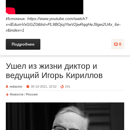
Источник: https://www.youtube.com/watch?
v=lEdumVxGGZ0&list=PL9BOjojYtwV2jwRqqHeJ9gei2U4x_6e-
r&index=1
Подробнее
0
Ушел из жизни диктор и
ведущий Игорь Кириллов
redactor
30-10-2021, 10:52
241
Новости
/
Россия