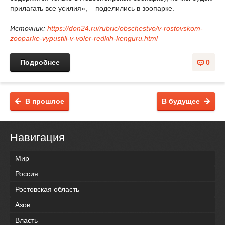
прилагать все усилия», – поделились в зоопарке.
Источник:
https://don24.ru/rubric/obschestvo/v-rostovskom-
zooparke-vypustili-v-voler-redkih-kenguru.html
Подробнее
0
В прошлое
В будущее
Навигация
Мир
Россия
Ростовская область
Азов
Власть