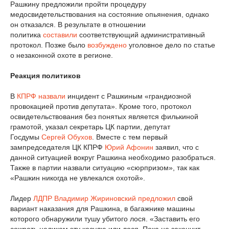
Рашкину предложили пройти процедуру
медосвидетельствования на состояние опьянения, однако
он отказался. В результате в отношении
политика
составили
соответствующий административный
протокол. Позже было
возбуждено
уголовное дело по статье
о незаконной охоте в регионе.
Реакция политиков
В
КПРФ
назвали
инцидент с Рашкиным «грандиозной
провокацией против депутата». Кроме того, протокол
освидетельствования без понятых является филькиной
грамотой, указал секретарь ЦК партии, депутат
Госдумы
Сергей Обухов
. Вместе с тем первый
зампредседателя ЦК КПРФ
Юрий Афонин
заявил, что с
данной ситуацией вокруг Рашкина необходимо разобраться.
Также в партии назвали ситуацию «сюрпризом», так как
«Рашкин никогда не увлекался охотой».
Лидер
ЛДПР
Владимир Жириновский
предложил
свой
вариант наказания для Рашкина, в багажнике машины
которого обнаружили тушу убитого лося. «Заставить его