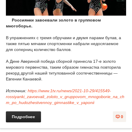
Россиянки завоевали золото в групповом
многоборье.
В упражнениях с тремя обручами и двумя парами булав, а
также пятью мячами спортсменки набрали недосягаемое
для соперниц количество баллов.
А Дине Авериной победа сборной принесла 17-е золото
мирового первенства, таким образом гимнастка повторила
рекорд другой нашей титулованной соотечественницы —
Евгении Канаевой.
Источник:
https://www.1tv.ru/news/2021-10-29/415549-
rossiyanki_zavoevali_zoloto_v_gruppovom_mnogoborie_na_ch
m_po_hudozhestvennoy_gimnastike_v_yaponii
Подробнее
0