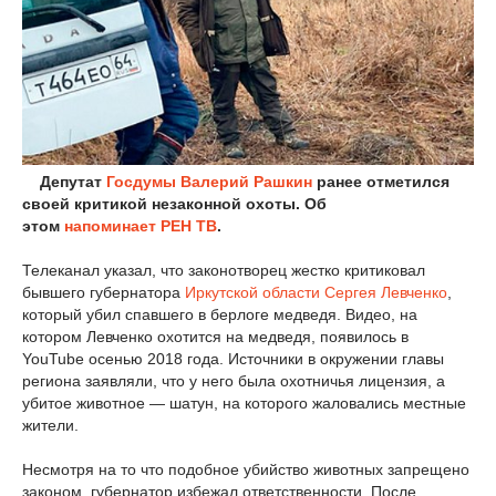
Депутат
Госдумы
Валерий Рашкин
ранее отметился
своей критикой незаконной охоты. Об
этом
напоминает
РЕН ТВ
.
Телеканал указал, что законотворец жестко критиковал
бывшего губернатора
Иркутской области
Сергея Левченко
,
который убил спавшего в берлоге медведя. Видео, на
котором Левченко охотится на медведя, появилось в
YouTube осенью 2018 года. Источники в окружении главы
региона заявляли, что у него была охотничья лицензия, а
убитое животное — шатун, на которого жаловались местные
жители.
Несмотря на то что подобное убийство животных запрещено
законом, губернатор избежал ответственности. После