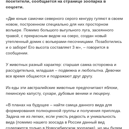
посетители, сообщается на странице зоопарка в
соцсети.
«Две юные самочки северного серого кенгуру гуляют в своем
новом, построенном специально для них просторном
вольере. Помимо большого выгульного луга, засеянного
травой, с прекрасным видом на озеро, создан новый
утепленный домик с вольерами-песочницами. Позаботились
и о заборе! Его высота составляет 3 м», – говорится в
сообщении.
У животных разный характер: старшая самка осторожна и
рассудительна, младшая – подвижна и любопытна. Девочки
все время общаются и подражают друг другу.
Из еды эти австралийские животные предпочитают яблоки,
пекинскую капусту, сухари, дубовые веники и люцерну.
«В планах на будущее – найти самца данного вида для
формирования полноценной группы и получения приплода.
Задача не из легких, если учесть редкость и уникальность
вида (помимо нашего зоосада в России данный вид
содержится только в Новосибирском зоопарке), но мы будем