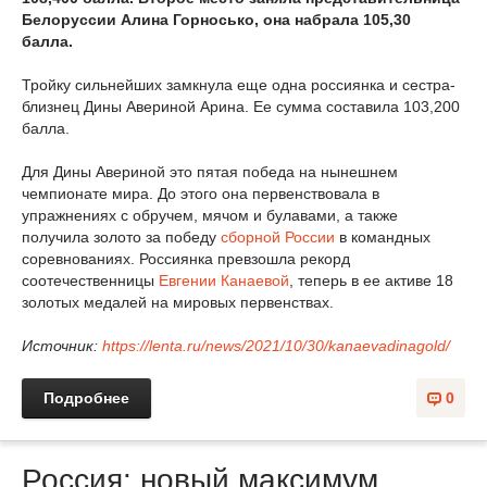
Белоруссии Алина Горносько, она набрала 105,30
балла.
Тройку сильнейших замкнула еще одна россиянка и сестра-
близнец Дины Авериной Арина. Ее сумма составила 103,200
балла.
Для Дины Авериной это пятая победа на нынешнем
чемпионате мира. До этого она первенствовала в
упражнениях с обручем, мячом и булавами, а также
получила золото за победу
сборной России
в командных
соревнованиях. Россиянка превзошла рекорд
соотечественницы
Евгении Канаевой
, теперь в ее активе 18
золотых медалей на мировых первенствах.
Источник:
https://lenta.ru/news/2021/10/30/kanaevadinagold/
Подробнее
0
Россия: новый максимум