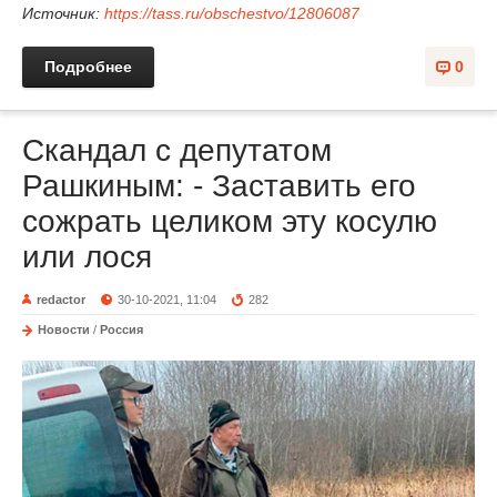
Источник:
https://tass.ru/obschestvo/12806087
Подробнее
0
Скандал с депутатом
Рашкиным: - Заставить его
сожрать целиком эту косулю
или лося
redactor
30-10-2021, 11:04
282
Новости
/
Россия