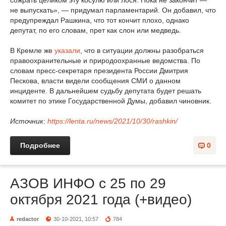
сожрать целиком эту косулю или лося. Пока не закончит —
не выпускать», — придумал парламентарий. Он добавил, что
предупреждал Рашкина, что тот кончит плохо, однако
депутат, по его словам, прет как слон или медведь.
В Кремле же
указали
, что в ситуации должны разобраться
правоохранительные и природоохранные ведомства. По
словам пресс-секретаря президента России Дмитрия
Пескова, власти видели сообщения СМИ о данном
инциденте. В дальнейшем судьбу депутата будет решать
комитет по этике Государственной Думы, добавил чиновник.
Источник:
https://lenta.ru/news/2021/10/30/rashkin/
Подробнее
0
АЗОВ ИНФО с 25 по 29
октября 2021 года (+видео)
redactor
30-10-2021, 10:57
784