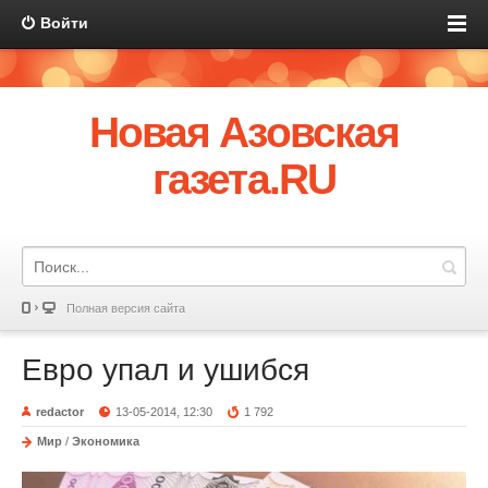
Войти
Новая Азовская
газета.RU
Полная версия сайта
Евро упал и ушибся
redactor
13-05-2014, 12:30
1 792
Мир
/
Экономика