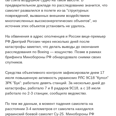
бы сбить воздушное судно на такой высоте. В
предварительном докладе по расследованию значится, что
самолет развалился в полете из-за "структурных
повреждений, вызванных внешним воздействием
многочисленных высокоэнергетических объектов", но
источник этих объектов установить не удалось.
На обвинения в адрес ополченцев и России вице-премьер
РФ Дмитрий Рогозин через несколько дней после
катастрофы заметил, что делать выводы до окончания
расследования по Boeing — кощунство. Позже в рамках
брифинга Минобороны РФ обнародовало снимки своих
спутников.
Средства объективного контроля зафиксировали днем 17
июля повышенную активность украинских РЛС 9С18 "Купол"
ЗРК "Бук": работало девять станций. За несколько дней до
катастрофы, работало 7 и 8 радаров 9С18, а с 18 июля
работало по 2-3 станции, сообщило ведомство.
По тем же данным, в момент падения самолета на
расстоянии 3-4 километров от самолета находился
украинский боевой самолет Су-25. Минобороны РФ