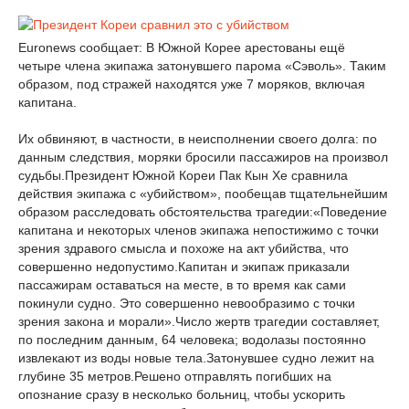
Euronews сообщает: В Южной Корее арестованы ещё
четыре члена экипажа затонувшего парома «Сэволь». Таким
образом, под стражей находятся уже 7 моряков, включая
капитана.
Их обвиняют, в частности, в неисполнении своего долга: по
данным следствия, моряки бросили пассажиров на произвол
судьбы.Президент Южной Кореи Пак Кын Хе сравнила
действия экипажа с «убийством», пообещав тщательнейшим
образом расследовать обстоятельства трагедии:«Поведение
капитана и некоторых членов экипажа непостижимо с точки
зрения здравого смысла и похоже на акт убийства, что
совершенно недопустимо.Капитан и экипаж приказали
пассажирам оставаться на месте, в то время как сами
покинули судно. Это совершенно невообразимо с точки
зрения закона и морали».Число жертв трагедии составляет,
по последним данным, 64 человека; водолазы постоянно
извлекают из воды новые тела.Затонувшее судно лежит на
глубине 35 метров.Решено отправлять погибших на
опознание сразу в несколько больниц, чтобы ускорить