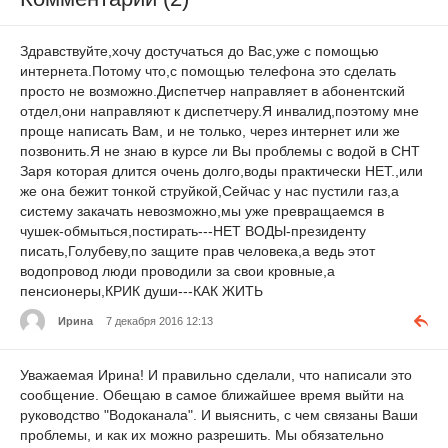
Здравствуйте,хочу достучаться до Вас,уже с помощью
интернета.Потому что,с помощью телефона это сделать
просто не возможно.Диспетчер направляет в абонентский
отдел,они направляют к диспетчеру.Я инвалид,поэтому мне
проще написать Вам, и не только, через интернет или же
позвонить.Я не знаю в курсе ли Вы проблемы с водой в СНТ
Заря которая длится очень долго,воды практически НЕТ.,или
же она бежит тонкой струйкой,Сейчас у нас пустили газ,а
систему закачать невозможно,мы уже превращаемся в
чушек-обмыться,постирать---НЕТ ВОДЫ-президенту
писать,Голубеву,по защите прав человека,а ведь этот
водопровод люди проводили за свои кровные,а
пенсионеры,КРИК души---КАК ЖИТЬ
Ирина
7 декабря 2016 12:13
Уважаемая Ирина! И правильно сделали, что написали это
сообщение. Обещаю в самое ближайшее время выйти на
руководство "Водоканала". И выяснить, с чем связаны Ваши
проблемы, и как их можно разрешить. Мы обязательно