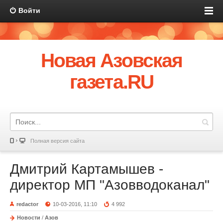
Войти
Новая Азовская
газета.RU
Полная версия сайта
Дмитрий Картамышев -
директор МП "Азовводоканал"
redactor
10-03-2016, 11:10
4 992
Новости
/
Азов