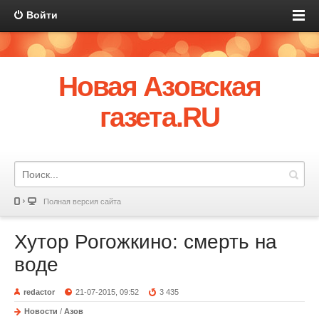
Войти
Новая Азовская
газета.RU
Полная версия сайта
Хутор Рогожкино: смерть на
воде
redactor
21-07-2015, 09:52
3 435
Новости
/
Азов