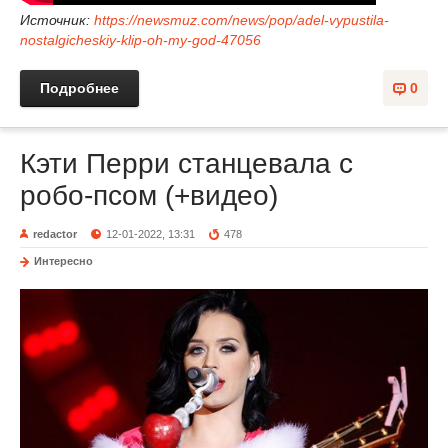
Источник:
https://newsmuz.com/news/pop/adel-vypustila-
nostalgicheskiy-klip-oh-my-god-47056
Подробнее
0
Кэти Перри станцевала с
робо-псом (+видео)
redactor
12-01-2022, 13:31
478
Интересно