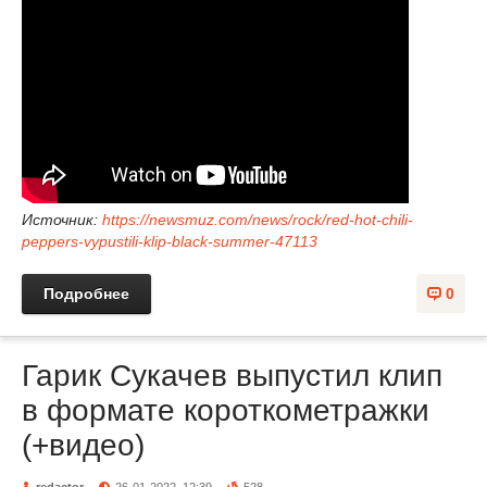
Источник:
https://newsmuz.com/news/rock/red-hot-chili-
peppers-vypustili-klip-black-summer-47113
Подробнее
0
Гарик Сукачев выпустил клип
в формате короткометражки
(+видео)
redactor
26-01-2022, 12:39
528