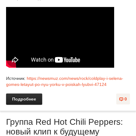
Источник:
https://newsmuz.com/news/rock/coldplay-i-selena-
gomes-letayut-po-nyu-yorku-v-poiskah-lyubvi-47124
Подробнее
0
Группа Red Hot Chili Peppers:
новый клип к будущему