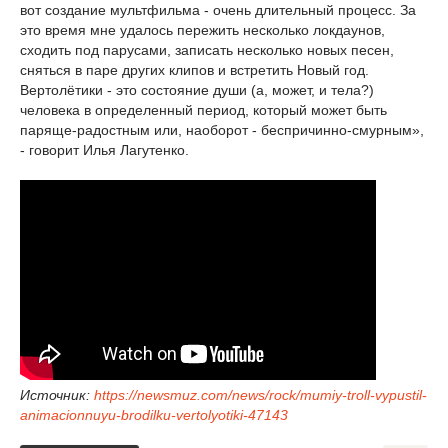
вот создание мультфильма - очень длительный процесс. За
это время мне удалось пережить несколько локдаунов,
сходить под парусами, записать несколько новых песен,
сняться в паре других клипов и встретить Новый год.
Вертолётики - это состояние души (а, может, и тела?)
человека в определенный период, который может быть
паряще-радостным или, наоборот - беспричинно-смурным»,
- говорит Илья Лагутенко.
Источник:
https://newsmuz.com/news/rock/mumiy-troll-vypustil-
animacionnuyu-brodilku-vertolyotiki-47143