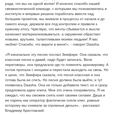
рада, что мы на одной волне! И конечно спасибо нашей
свежеиспеченной команде, с которыми мы познакомились в
институте и впервые решили поработать вместе над
большим проектом; мы вникали в процессы от начала и до
самого конца, держали все под контролем и привели к
нужному итогу. Чувствую, что мечты сбываются и мысли
начинают материализовываться, а окружение обрастает
новыми, крутыми, талантливыми моими людьми! Я вас
люблю! Спасибо, что верите в меня!», - говорит Daasha.
«Я изначально эту песню послал Земфире. Она сказала, что
классная песня и давай, надо будет записать. Вели
переговоры, она предлагала где-то поменять аранжировку. А
потом пропала с концами и перестала выходить на связь. Но
я ценю, что Земфира сказала, что песня классная и она
готова была ее спеть. Но песня должна была выйти, и тут
появилась Daasha. Она не только добавила текст, но и сразу
предложила идею клипа. Мне это очень понравилось. Я не
ожидал, что мы сможем снять клип своими силами. Даша и
ее парень как оператор фактически сняли клип, равные
которому мы снимали за огромные деньги», - рассказал
Владимир Кристовский.