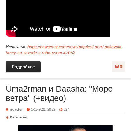
Источник:
https://newsmuz.com/news/pop/keti-perri-pokazala-
tancy-na-zavode-s-robo-psom-47052
Подробнее
0
Uma2rman и Daasha: "Море
ветра" (+видео)
redactor
1-12-2021, 20:29
527
Интересно