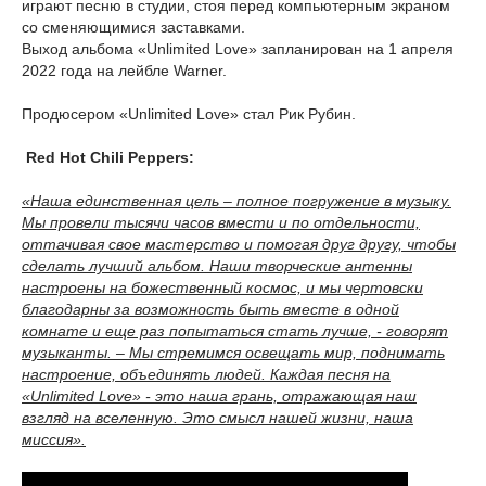
играют песню в студии, стоя перед компьютерным экраном
со сменяющимися заставками.
Выход альбома «Unlimited Love» запланирован на 1 апреля
2022 года на лейбле Warner.
Продюсером «Unlimited Love» стал Рик Рубин.
Red Hot Chili Peppers:
«Наша единственная цель – полное погружение в музыку.
Мы провели тысячи часов вмести и по отдельности,
оттачивая свое мастерство и помогая друг другу, чтобы
сделать лучший альбом. Наши творческие антенны
настроены на божественный космос, и мы чертовски
благодарны за возможность быть вместе в одной
комнате и еще раз попытаться стать лучше, - говорят
музыканты. – Мы стремимся освещать мир, поднимать
настроение, объединять людей. Каждая песня на
«Unlimited Love» - это наша грань, отражающая наш
взгляд на вселенную. Это смысл нашей жизни, наша
миссия».