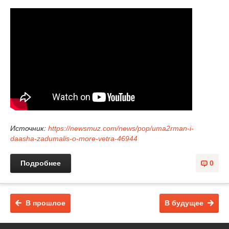
Источник:
https://newsmuz.com/news/pop/uma2rman-i-
daasha-zadumalis-o-more-vetra-46944
Подробнее
0
В прошлое
В будущее