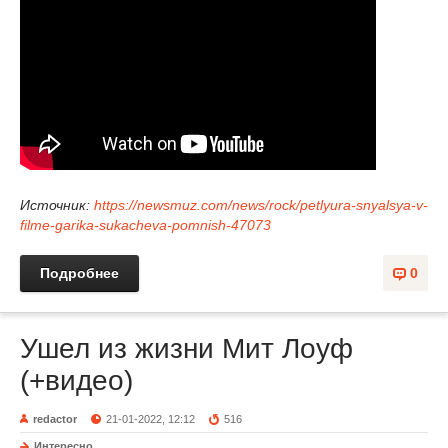
Источник:
https://newsmuz.com/news/rock/petlyura-snyalsya-v-
filme-garika-sukacheva-pomnish-47073
Подробнее
0
Ушел из жизни Мит Лоуф
(+видео)
redactor
21-01-2022, 12:12
516
Интересно