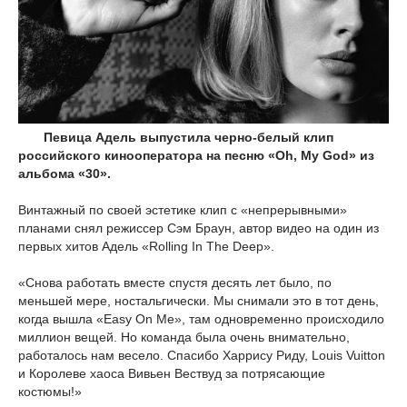
Певица Адель выпустила черно-белый клип
российского кинооператора на песню «Oh, My God» из
альбома «30».
Винтажный по своей эстетике клип с «непрерывными»
планами снял режиссер Сэм Браун, автор видео на один из
первых хитов Адель «Rolling In The Deep».
«Снова работать вместе спустя десять лет было, по
меньшей мере, ностальгически. Мы снимали это в тот день,
когда вышла «Easy On Me», там одновременно происходило
миллион вещей. Но команда была очень внимательно,
работалось нам весело. Спасибо Харрису Риду, Louis Vuitton
и Королеве хаоса Вивьен Вествуд за потрясающие
костюмы!»