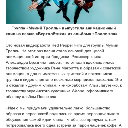
Группа «Мумий Тролль» выпустила анимационный
клип на песню «Вертолётики» из альбома «После зла».
Это новая видеоработа Red Pepper Film для группы Мумий
Тролль. На этот раз песня стала основой для целой
анимационной истории-бродилки. Режиссер клипа
Александра Бразгина говорит, что отчасти вдохновлялась
творчеством художника Рене Магритта и образами советской
анимации, а для внимательных зрителей и поклонников
группы в видео спрятано несколько сюрпризов-пасхалок. Это
и отсылки к другим клипам, к кино-работам Ильи Лагутенко, к
творчеству украинского художника Waone, оформившего
обложку альбом После зла.
«Идею мы придумали удивительно легко, большинство
образов и персонажей родились во время первоначального
обсуждения самой идеи клипа - чтобы все придумать, нам
потребовалась всего одна встреча за парой чашечек кофе. А