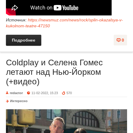
Источник:
https://newsmuz.com/news/rock/splin-okazalsya-v-
kukolnom-teatre-47150
Подробнее
0
Coldplay и Селена Гомес
летают над Нью-Йорком
(+видео)
redactor
11-02-2022, 15:23
570
Интересно