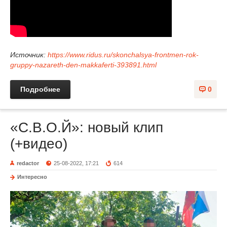
Источник:
https://www.ridus.ru/skonchalsya-frontmen-rok-
gruppy-nazareth-den-makkaferti-393891.html
Подробнее
0
«С.В.О.Й»: новый клип
(+видео)
redactor
25-08-2022, 17:21
614
Интересно