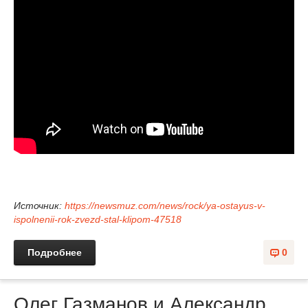
Источник:
https://newsmuz.com/news/rock/ya-ostayus-v-
ispolnenii-rok-zvezd-stal-klipom-47518
Подробнее
0
Олег Газманов и Александр