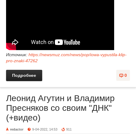
Источник:
https://newsmuz.com/news/pop/iowa-vypustila-klip-
pro-znaki-47262
Подробнее
0
Леонид Агутин и Владимир
Пресняков со своим "ДНК"
(+видео)
redactor
9-04-2022, 14:53
911