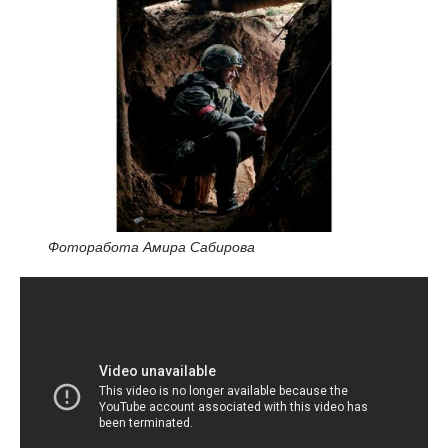
Фоторабота Амира Сабирова