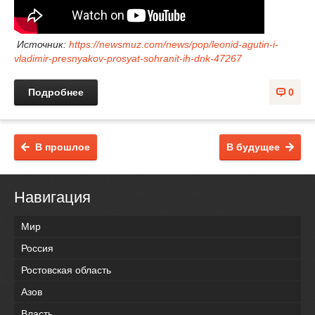
Источник:
https://newsmuz.com/news/pop/leonid-agutin-i-
vladimir-presnyakov-prosyat-sohranit-ih-dnk-47267
Подробнее
0
В прошлое
В будущее
Навигация
Мир
Россия
Ростовская область
Азов
Власть