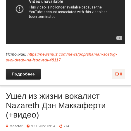
Источник:
https://newsmuz.com/news/pop/shaman-sostrig-
svoi-dredy-na-ispovedi-48117
Подробнее
0
Ушел из жизни вокалист
Nazareth Дэн Маккаферти
(+видео)
redactor
9-11-2022, 09:54
774