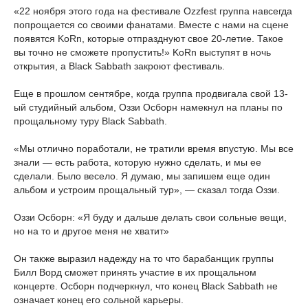
«22 ноября этого года на фестивале Ozzfest группа навсегда
попрощается со своими фанатами. Вместе с нами на сцене
появятся KoRn, которые отпразднуют свое 20-летие. Такое
вы точно не сможете пропустить!» KoRn выступят в ночь
открытия, а Black Sabbath закроют фестиваль.
Еще в прошлом сентябре, когда группа продвигала свой 13-
ый студийный альбом, Оззи Осборн намекнул на планы по
прощальному туру Black Sabbath.
«Мы отлично поработали, не тратили время впустую. Мы все
знали — есть работа, которую нужно сделать, и мы ее
сделали. Было весело. Я думаю, мы запишем еще один
альбом и устроим прощальный тур», — сказал тогда Оззи.
Оззи Осборн: «Я буду и дальше делать свои сольные вещи,
но на то и другое меня не хватит»
Он также выразил надежду на то что барабанщик группы
Билл Ворд сможет принять участие в их прощальном
концерте. Осборн подчеркнул, что конец Black Sabbath не
означает конец его сольной карьеры.