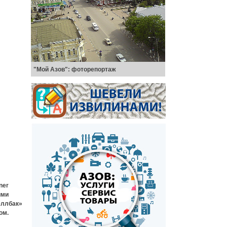
"Мой Азов": фоторепортаж
ner
ими
еллбак»
ом.