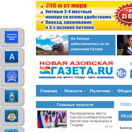
На Западе
забеспокоились из-за
заявления Путина
Главная
Новости
Политика
Общес
Новая 
Главные новости
Распределены места
Muse
партий в избирательном
бюллетене на выборах в
Госдуму
16:53
Катего