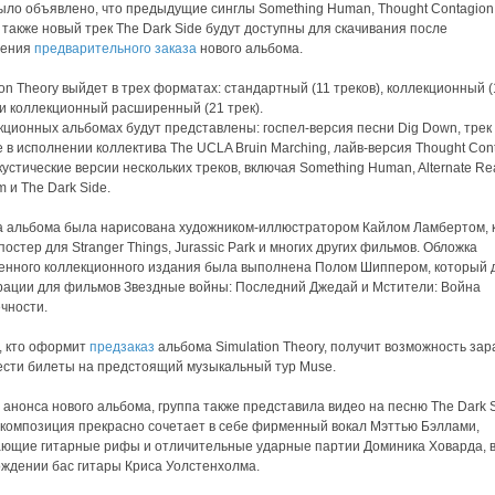
ыло объявлено, что предыдущие синглы Something Human, Thought Contagion 
 также новый трек The Dark Side будут доступны для скачивания после
ления
предварительного заказа
нового альбома.
ion Theory выйдет в трех форматах: стандартный (11 треков), коллекционный (
 и коллекционный расширенный (21 трек).
кционных альбомах будут представлены: госпел-версия песни Dig Down, трек
e в исполнении коллектива The UCLA Bruin Marching, лайв-версия Thought Cont
кустические версии нескольких треков, включая Something Human, Alternate Real
m и The Dark Side.
а альбома была нарисована художником-иллюстратором Кайлом Ламбертом, 
постер для Stranger Things, Jurassic Park и многих других фильмов. Обложка
нного коллекционного издания была выполнена Полом Шиппером, который 
ации для фильмов Звездные войны: Последний Джедай и Мстители: Война
чности.
, кто оформит
предзаказ
альбома Simulation Theory, получит возможность за
сти билеты на предстоящий музыкальный тур Muse.
анонса нового альбома, группа также представила видео на песню The Dark S
композиция прекрасно сочетает в себе фирменный вокал Мэттью Бэллами,
ющие гитарные рифы и отличительные ударные партии Доминика Ховарда, 
ждении бас гитары Криса Уолстенхолма.