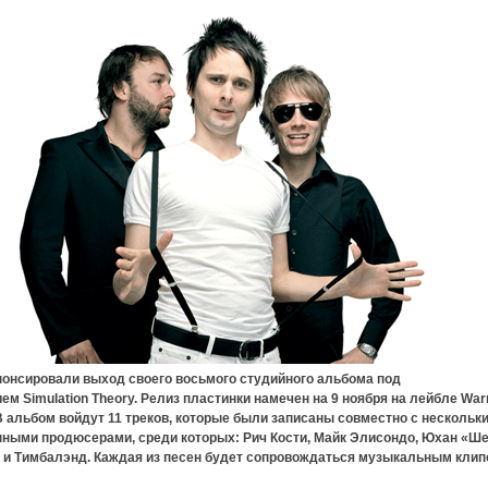
нонсировали выход своего восьмого студийного альбома под
ем Simulation Theory. Релиз пластинки намечен на 9 ноября на лейбле War
В альбом войдут 11 треков, которые были записаны совместно с нескольк
нными продюсерами, среди которых: Рич Кости, Майк Элисондо, Юхан «Ш
 и Тимбалэнд. Каждая из песен будет сопровождаться музыкальным клип