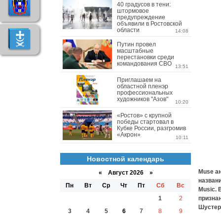
40 градусов в тени:
штормовое
предупреждение
объявили в Ростовской
области
14:08
Путин провел
масштабные
перестановки среди
командования СВО
13:51
Приглашаем на
областной пленэр
профессиональных
художников "Азов"
10:20
«Ростов» с крупной
победы стартовал в
Кубке России, разгромив
«Акрон»
10:11
Новостной календарь
Muse а
«
Август 2026 »
названи
Пн
Вт
Ср
Чт
Пт
Сб
Вс
Music. 
1
2
призна
Шустер
3
4
5
6
7
8
9