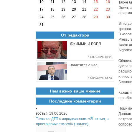
10
11
12
13
14
15
16
Также б
Down, а
17
18
19
20
21
22
23
оформ
24
25
26
27
28
29
30
Simulat
31
треков)
В колле
От редактора
Pressur
ДЖИММИ И БОРЯ
также а
Algorith
11-07-2026 10:28
Обложк
Заботятся о нас
сделал 
расшире
иллюстр
31-03-2026 14:52
Бесконе
Нам важно ваше мнение
Каждый
приобре
Последние комментарии
Помимо 
гость ).
19.06.2026
Данная 
Тяжелое ДТП с иеродиаконом: «Я не пил, а
потряса
просто причастился!» (+видео)
сопрово