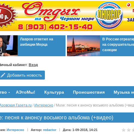
Лавров ответил на
В России отреаг
амбиции Мерца
на сокрушительн
санкции
Личный кабинет
:
Вход
Добавить новость
тво
АЭтоМы!
Культура
Происшествия
Музыка н
Азовская Газета.ru
/
Интересно
/ Muse: песня к анонсу восьмого альбома (+вид
: песня к анонсу восьмого альбома (+видео)
рия:
Интересно
Автор:
redactor
Дата: 1-09-2018, 14:21