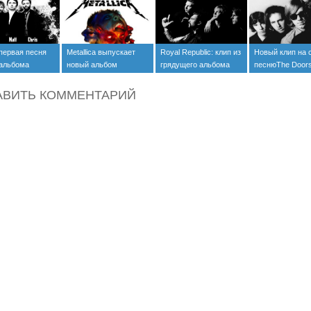
первая песня
Metallica выпускает
Royal Republic: клип из
Новый клип на 
 альбома
новый альбом
грядущего альбома
песнюThe Door
)
(+видео)
(+видео)
(+видео)
АВИТЬ КОММЕНТАРИЙ