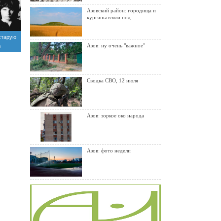
Азовский район: городища и
курганы взяли под
старую
Азов: ну очень "важное"
s
Сводка СВО, 12 июля
Азов: зоркое око народа
Азов: фото недели