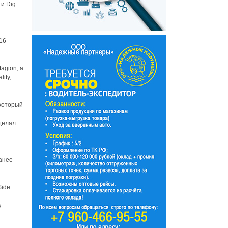
и Dig
16
agion, а
ity,
который
делал
ранее
ide.
в