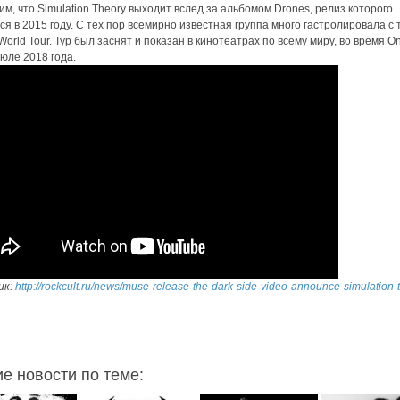
м, что Simulation Theory выходит вслед за альбомом Drones, релиз которого
ся в 2015 году. С тех пор всемирно известная группа много гастролировала с 
World Tour. Тур был заснят и показан в кинотеатрах по всему миру, во время On
июле 2018 года.
ик:
http://rockcult.ru/news/muse-release-the-dark-side-video-announce-simulation-
ие новости по теме: