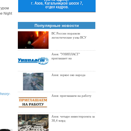
туром
e Night
Популярные новости
ВС России поразили
логистические узлы ВСУ
Азов: "УНИПЛАСТ"
приглашает на
Азов: зоркое око народа
theory-
Азов: приглашаем на работу
Азов: четыре инвестпроекта за
38,4 млрд