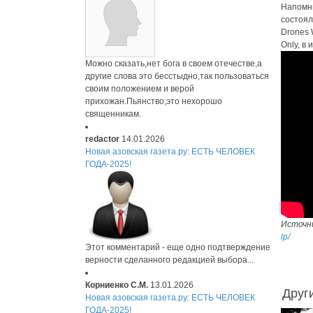
Напомни
состоял
Drones 
Only, в 
Можно сказать,нет бога в своем отечестве,а
другие слова это бесстыдно,так пользоваться
своим положением и верой
прихожан.Пьянство,это нехорошо
священникам.
redactor
14.01.2026
Новая азовская газета.ру: ЕСТЬ ЧЕЛОВЕК
ГОДА-2025!
Источн
lp/
Этот комментарий - еще одно подтверждение
верности сделанного редакцией выбора...
Корниенко С.М.
13.01.2026
Друг
Новая азовская газета.ру: ЕСТЬ ЧЕЛОВЕК
ГОДА-2025!