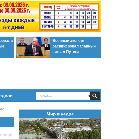
ировали
Военный эксперт
ые
расшифровал главный
сигнал Путина
едели
ео)
Мир в кадре