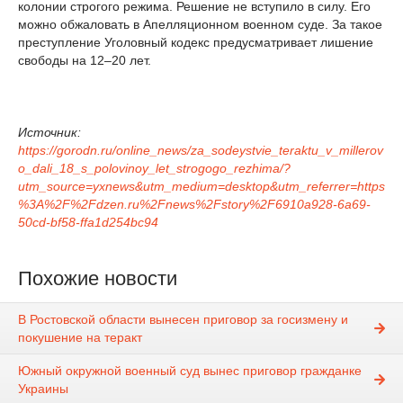
колонии строгого режима. Решение не вступило в силу. Его
можно обжаловать в Апелляционном военном суде. За такое
преступление Уголовный кодекс предусматривает лишение
свободы на 12–20 лет.
Источник:
https://gorodn.ru/online_news/za_sodeystvie_teraktu_v_millerov
o_dali_18_s_polovinoy_let_strogogo_rezhima/?
utm_source=yxnews&utm_medium=desktop&utm_referrer=https
%3A%2F%2Fdzen.ru%2Fnews%2Fstory%2F6910a928-6a69-
50cd-bf58-ffa1d254bc94
Похожие новости
В Ростовской области вынесен приговор за госизмену и
покушение на теракт
Южный окружной военный суд вынес приговор гражданке
Украины