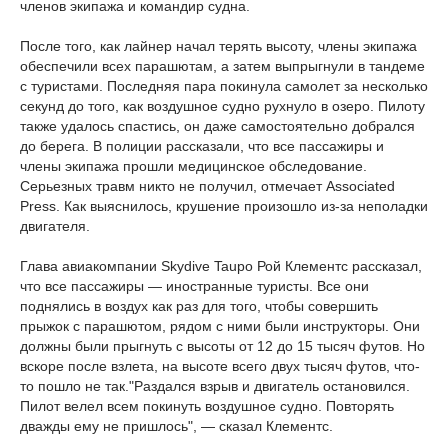
членов экипажа и командир судна.
После того, как лайнер начал терять высоту, члены экипажа
обеспечили всех парашютам, а затем выпрыгнули в тандеме
с туристами. Последняя пара покинула самолет за несколько
секунд до того, как воздушное судно рухнуло в озеро. Пилоту
также удалось спастись, он даже самостоятельно добрался
до берега. В полиции рассказали, что все пассажиры и
члены экипажа прошли медицинское обследование.
Серьезных травм никто не получил, отмечает Associated
Press. Как выяснилось, крушение произошло из-за неполадки
двигателя.
Глава авиакомпании Skydive Taupo Рой Клементс рассказал,
что все пассажиры — иностранные туристы. Все они
поднялись в воздух как раз для того, чтобы совершить
прыжок с парашютом, рядом с ними были инструкторы. Они
должны были прыгнуть с высоты от 12 до 15 тысяч футов. Но
вскоре после взлета, на высоте всего двух тысяч футов, что-
то пошло не так."Раздался взрыв и двигатель остановился.
Пилот велел всем покинуть воздушное судно. Повторять
дважды ему не пришлось", — сказал Клементс.