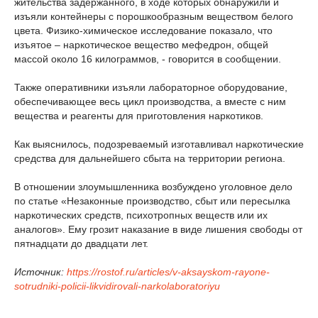
жительства задержанного, в ходе которых обнаружили и
изъяли контейнеры с порошкообразным веществом белого
цвета. Физико-химическое исследование показало, что
изъятое – наркотическое вещество мефедрон, общей
массой около 16 килограммов, - говорится в сообщении.
Также оперативники изъяли лабораторное оборудование,
обеспечивающее весь цикл производства, а вместе с ним
вещества и реагенты для приготовления наркотиков.
Как выяснилось, подозреваемый изготавливал наркотические
средства для дальнейшего сбыта на территории региона.
В отношении злоумышленника возбуждено уголовное дело
по статье «Незаконные производство, сбыт или пересылка
наркотических средств, психотропных веществ или их
аналогов». Ему грозит наказание в виде лишения свободы от
пятнадцати до двадцати лет.
Источник:
https://rostof.ru/articles/v-aksayskom-rayone-
sotrudniki-policii-likvidirovali-narkolaboratoriyu