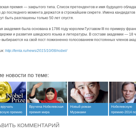
ская премия — закрытого типа. Список претендентов и имя будущего облад
 до последнего момента держатся в строжайшем секрете. Имена кандидатов
гут быть разглашены только 50 лет спустя.
я академия была основана в 1786 году королем Густавом III по примеру фран
держки и развития шведского языка и литературы. В составе академии — 18 ч
 выбираются на свой пост пожизненно голосованием постоянных членов ака
ик:
http://lenta.ru/news/2015/10/08/nobel/
ие новости по теме:
 вручать
Вручена Нобелевская
Новый роман
Нобелевскую
вскую премию
премия мира
Мураками
премию-2014 п
экономике полу
француз
АВИТЬ КОММЕНТАРИЙ