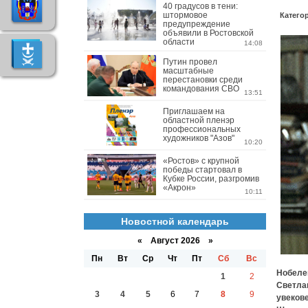
40 градусов в тени:
штормовое
Катего
предупреждение
объявили в Ростовской
области
14:08
Путин провел
масштабные
перестановки среди
командования СВО
13:51
Приглашаем на
областной пленэр
профессиональных
художников "Азов"
10:20
«Ростов» с крупной
победы стартовал в
Кубке России, разгромив
«Акрон»
10:11
Новостной календарь
«
Август 2026 »
Пн
Вт
Ср
Чт
Пт
Сб
Вс
Нобеле
1
2
Светла
3
4
5
6
7
8
9
увеков