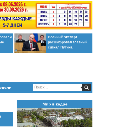
ировали
Военный эксперт
ые
расшифровал главный
сигнал Путина
едели
и
Мир в кадре
е