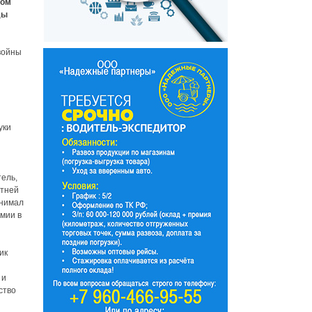
мом
ды
 войны
уки
тель,
етней
анимал
мии в
ик
 и
ство