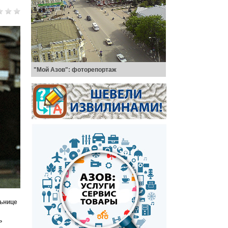
"Мой Азов": фоторепортаж
льнице
ь