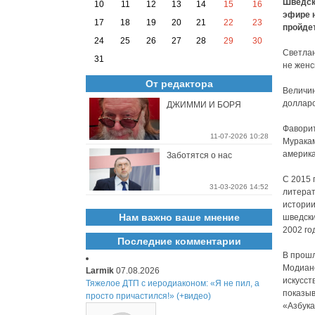
Шведск
10
11
12
13
14
15
16
эфире 
17
18
19
20
21
22
23
пройдет
24
25
26
27
28
29
30
Светлан
31
не женс
От редактора
Величин
доллар
ДЖИММИ И БОРЯ
Фаворит
11-07-2026 10:28
Муракам
америка
Заботятся о нас
С 2015 
31-03-2026 14:52
литерат
истории
Нам важно ваше мнение
шведски
2002 го
Последние комментарии
В прошл
Модиано
Larmik
07.08.2026
искусст
Тяжелое ДТП с иеродиаконом: «Я не пил, а
показыв
просто причастился!» (+видео)
«Азбука