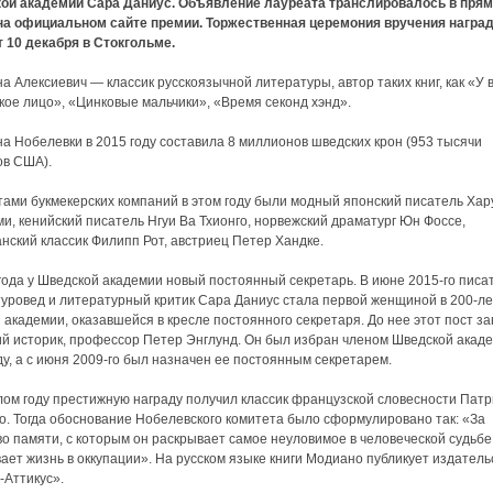
ой академии Сара Даниус. Объявление лауреата транслировалось в пря
на официальном сайте премии. Торжественная церемония вручения награ
 10 декабря в Стокгольме.
а Алексиевич — классик русскоязычной литературы, автор таких книг, как «У
кое лицо», «Цинковые мальчики», «Время секонд хэнд».
а Нобелевки в 2015 году составила 8 миллионов шведских крон (953 тысячи
ов США).
ами букмекерских компаний в этом году были модный японский писатель Хар
и, кенийский писатель Нгуи Ва Тхионго, норвежский драматург Юн Фоссе,
нский классик Филипп Рот, австриец Петер Хандке.
года у Шведской академии новый постоянный секретарь. В июне 2015-го писа
уровед и литературный критик Сара Даниус стала первой женщиной в 200-л
 академии, оказавшейся в кресле постоянного секретаря. До нее этот пост з
й историк, профессор Петер Энглунд. Он был избран членом Шведской акаде
ду, а с июня 2009-го был назначен ее постоянным секретарем.
ом году престижную награду получил классик французской словесности Патр
. Тогда обоснование Нобелевского комитета было сформулировано так: «За
во памяти, с которым он раскрывает самое неуловимое в человеческой судьбе
ает жизнь в оккупации». На русском языке книги Модиано публикует издатель
-Аттикус».