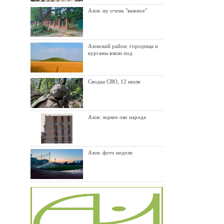
Азов: ну очень "важное"
Азовский район: городища и
курганы взяли под
Сводка СВО, 12 июля
Азов: зоркое око народа
Азов: фото недели