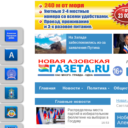
На Западе
забеспокоились из-за
заявления Путина
Главная
Новости
Политика
Общес
Новая 
Главные новости
Светла
Распределены места
партий в избирательном
Ноб
бюллетене на выборах в
Госдуму
Але
16:53