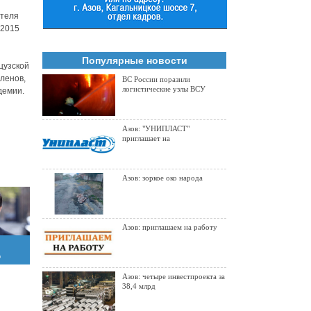
ателя
 2015
Популярные новости
цузской
ленов,
ВС России поразили
логистические узлы ВСУ
демии.
Азов: "УНИПЛАСТ"
приглашает на
Азов: зоркое око народа
Азов: приглашаем на работу
о
чил
Азов: четыре инвестпроекта за
38,4 млрд