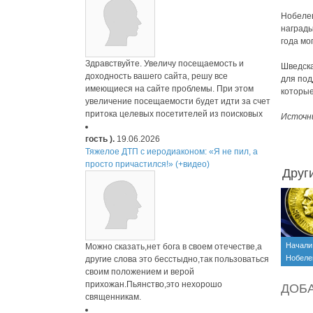
Нобелев
награды
года мо
Здравствуйте. Увеличу посещаемость и
Шведска
доходность вашего сайта, решу все
для под
имеющиеся на сайте проблемы. При этом
которые
увеличение посещаемости будет идти за счет
притока целевых посетителей из поисковых
Источн
гость ).
19.06.2026
Тяжелое ДТП с иеродиаконом: «Я не пил, а
просто причастился!» (+видео)
Друг
Начали
Можно сказать,нет бога в своем отечестве,а
Нобеле
другие слова это бесстыдно,так пользоваться
своим положением и верой
прихожан.Пьянство,это нехорошо
ДОБ
священникам.