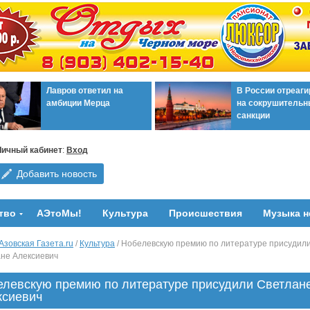
Лавров ответил на
В России отреаг
амбиции Мерца
на сокрушительн
санкции
Личный кабинет
:
Вход
Добавить новость
тво
АЭтоМы!
Культура
Происшествия
Музыка н
Азовская Газета.ru
/
Культура
/ Нобелевскую премию по литературе присудил
не Алексиевич
елевскую премию по литературе присудили Светлан
ксиевич