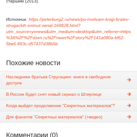
старшим (2013).
Источник:
https://peterburg2.ru/news/po-motivam-knigi-bratev-
strugackih-snimut-serial-169828.html?
utm_source=yxnews&utm_medium=desktop&utm_referrer=https
%3A%2F%2Fdzen.ru%2Fnews%2Fstory%2F141a080a-bf62-
5be6-893c-d57437d38b5b
Похожие новости
Наследники братьев Стругацких: книги в свободном
доступе
В России будет снят новый сериал о Штирлице
Когда выйдет продолжение "Секретных материалов"?
Для фанатов "Секретных материалов" (+видео)
Комментарии (0)