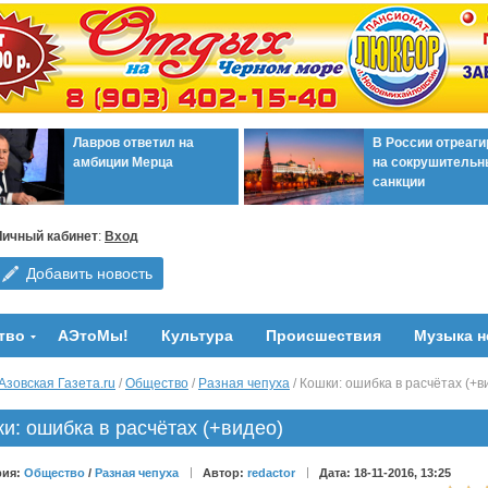
Лавров ответил на
В России отреаг
амбиции Мерца
на сокрушительн
санкции
Личный кабинет
:
Вход
Добавить новость
тво
АЭтоМы!
Культура
Происшествия
Музыка н
Азовская Газета.ru
/
Общество
/
Разная чепуха
/ Кошки: ошибка в расчётах (+в
и: ошибка в расчётах (+видео)
рия:
Общество
/
Разная чепуха
Автор:
redactor
Дата: 18-11-2016, 13:25