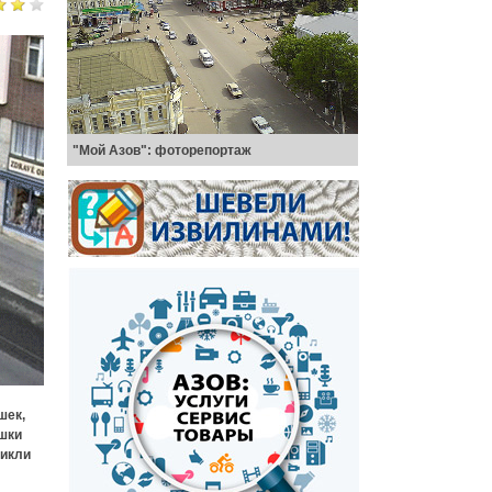
"Мой Азов": фоторепортаж
шек,
ошки
никли