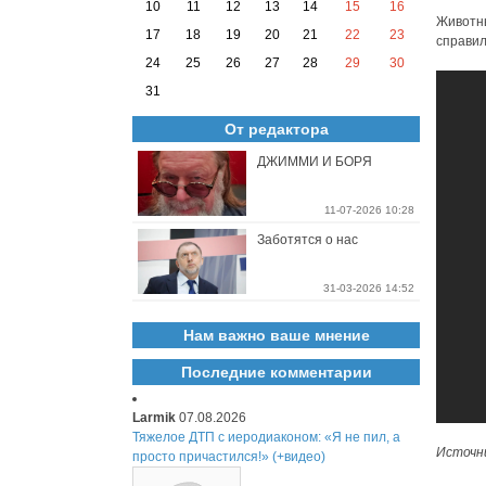
10
11
12
13
14
15
16
Животны
17
18
19
20
21
22
23
справил
24
25
26
27
28
29
30
31
От редактора
ДЖИММИ И БОРЯ
11-07-2026 10:28
Заботятся о нас
31-03-2026 14:52
Нам важно ваше мнение
Последние комментарии
Larmik
07.08.2026
Тяжелое ДТП с иеродиаконом: «Я не пил, а
Источн
просто причастился!» (+видео)