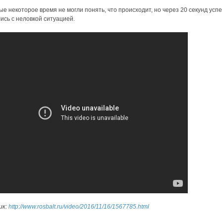
е некоторое время не могли понять, что происходит, но через 20 секунд усп
ись с неловкой ситуацией.
ик:
http://www.rosbalt.ru/video/2016/11/16/1567785.html