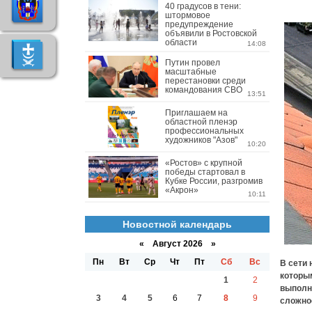
40 градусов в тени:
штормовое
предупреждение
объявили в Ростовской
области
14:08
Путин провел
масштабные
перестановки среди
командования СВО
13:51
Приглашаем на
областной пленэр
профессиональных
художников "Азов"
10:20
«Ростов» с крупной
победы стартовал в
Кубке России, разгромив
«Акрон»
10:11
Новостной календарь
«
Август 2026 »
Пн
Вт
Ср
Чт
Пт
Сб
Вс
В сети 
которым
1
2
выполн
3
4
5
6
7
8
9
сложнос