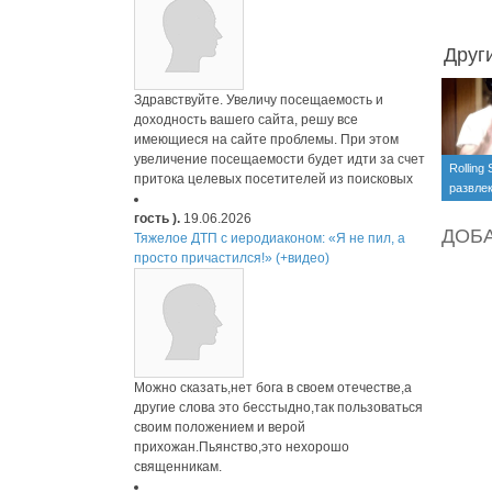
Друг
Здравствуйте. Увеличу посещаемость и
доходность вашего сайта, решу все
имеющиеся на сайте проблемы. При этом
увеличение посещаемости будет идти за счет
Rolling
притока целевых посетителей из поисковых
развлек
видео)
гость ).
19.06.2026
ДОБ
Тяжелое ДТП с иеродиаконом: «Я не пил, а
просто причастился!» (+видео)
Можно сказать,нет бога в своем отечестве,а
другие слова это бесстыдно,так пользоваться
своим положением и верой
прихожан.Пьянство,это нехорошо
священникам.