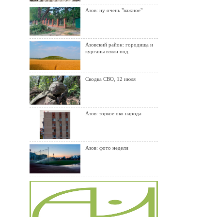
Азов: ну очень "важное"
Азовский район: городища и
курганы взяли под
Сводка СВО, 12 июля
Азов: зоркое око народа
Азов: фото недели