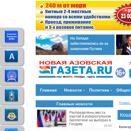
На Западе
забеспокоились из-за
заявления Путина
Главная
Новости
Политика
Общес
Новая 
Главные новости
Распределены места
Кошк
партий в избирательном
бюллетене на выборах в
Госдуму
16:53
Катего