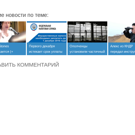
ие новости по теме:
 Stones
Первого декабря
Ополченцы
Алекс из КНДР
ается (+
истекает срок уплаты
установили частичный
передал инстру
налогов
контроль над
юстасам из Юж
аэропортом Донецка
Кореи
АВИТЬ КОММЕНТАРИЙ