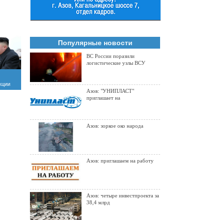
Популярные новости
ВС России поразили
логистические узлы ВСУ
кции
Азов: "УНИПЛАСТ"
ной
приглашает на
Азов: зоркое око народа
Азов: приглашаем на работу
Азов: четыре инвестпроекта за
38,4 млрд