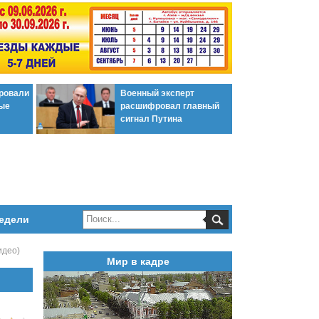
ировали
Военный эксперт
ые
расшифровал главный
сигнал Путина
едели
идео)
Мир в кадре