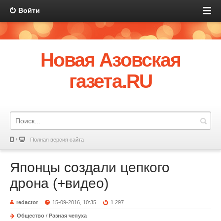
Войти
Новая Азовская
газета.RU
Полная версия сайта
Японцы создали цепкого
дрона (+видео)
redactor
15-09-2016, 10:35
1 297
Общество
/
Разная чепуха