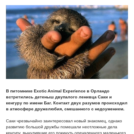
В питомнике Exotic Animal Experience в Орландо
встретились детеныш двупалого ленивца Саки и
кенгуру по имени Баг. Контакт двух разумов происходил
в атмосфере дружелюбия, смешанного с недоумением.
Саки чрезвычайно заинтересовал новый знакомец, однако
развитию большой дружбы помешали неотложные дела
кенгуру, вынудившие его покинуть опечаленного маленького