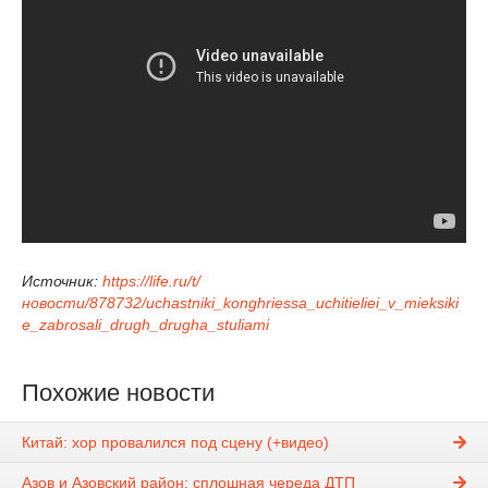
Источник:
https://life.ru/t/
новости/878732/uchastniki_konghriessa_uchitieliei_v_mieksiki
e_zabrosali_drugh_drugha_stuliami
Похожие новости
Китай: хор провалился под сцену (+видео)
Азов и Азовский район: сплошная череда ДТП