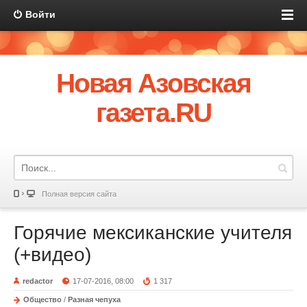
Войти
Новая Азовская
газета.RU
Полная версия сайта
Горячие мексиканские учителя
(+видео)
redactor
17-07-2016, 08:00
1 317
Общество
/
Разная чепуха