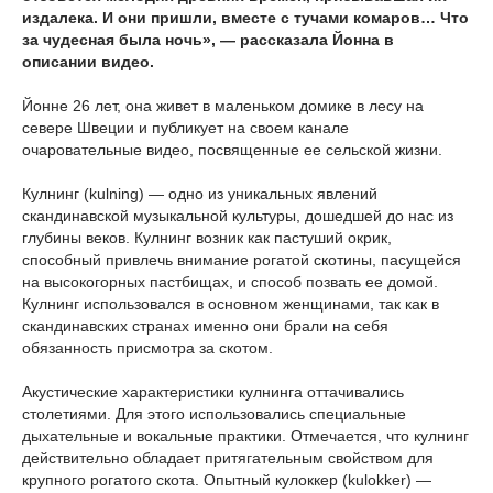
издалека. И они пришли, вместе с тучами комаров… Что
за чудесная была ночь», — рассказала Йонна в
описании видео.
Йонне 26 лет, она живет в маленьком домике в лесу на
севере Швеции и публикует на своем канале
очаровательные видео, посвященные ее сельской жизни.
Кулнинг (kulning) — одно из уникальных явлений
скандинавской музыкальной культуры, дошедшей до нас из
глубины веков. Кулнинг возник как пастуший окрик,
способный привлечь внимание рогатой скотины, пасущейся
на высокогорных пастбищах, и способ позвать ее домой.
Кулнинг использовался в основном женщинами, так как в
скандинавских странах именно они брали на себя
обязанность присмотра за скотом.
Акустические характеристики кулнинга оттачивались
столетиями. Для этого использовались специальные
дыхательные и вокальные практики. Отмечается, что кулнинг
действительно обладает притягательным свойством для
крупного рогатого скота. Опытный кулоккер (kulokker) —