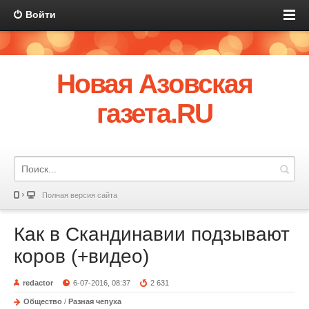
Войти
Новая Азовская
газета.RU
Полная версия сайта
Как в Скандинавии подзывают
коров (+видео)
redactor
6-07-2016, 08:37
2 631
Общество
/
Разная чепуха