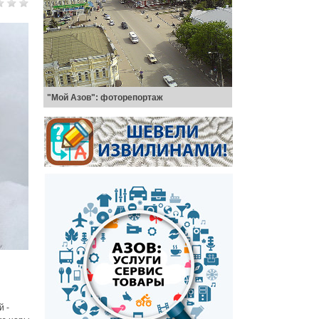
"Мой Азов": фоторепортаж
й -