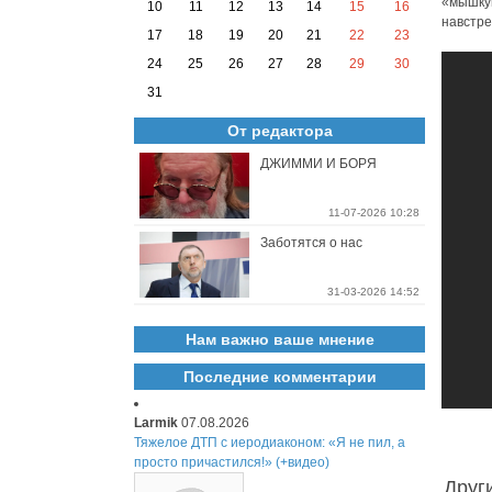
«мышкую
10
11
12
13
14
15
16
навстре
17
18
19
20
21
22
23
24
25
26
27
28
29
30
31
От редактора
ДЖИММИ И БОРЯ
11-07-2026 10:28
Заботятся о нас
31-03-2026 14:52
Нам важно ваше мнение
Последние комментарии
Larmik
07.08.2026
Тяжелое ДТП с иеродиаконом: «Я не пил, а
просто причастился!» (+видео)
Друг