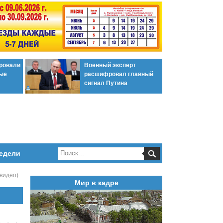
ировали
Военный эксперт
ые
расшифровал главный
сигнал Путина
едели
видео)
Мир в кадре