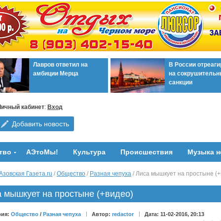
Лавров ответил на
В России отреаг
амбиции Мерца
на сокрушительн
санкции
Личный кабинет
:
Вход
Добавить новость
тво
АЭтоМы!
Культура
Происшествия
Музыка н
Азовская Газета.ru
/
Общество
/
Разная чепуха
/ Лиса мышкует на простыне (+
 мышкует на простыне (+видео)
рия:
Общество
/
Разная чепуха
Автор:
redactor
Дата: 11-02-2016, 20:13