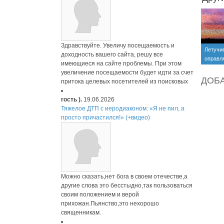
Здравствуйте. Увеличу посещаемость и
Летучи
доходность вашего сайта, решу все
оправл
имеющиеся на сайте проблемы. При этом
(+видео
увеличение посещаемости будет идти за счет
ДОБ
притока целевых посетителей из поисковых
гость ).
19.06.2026
Тяжелое ДТП с иеродиаконом: «Я не пил, а
просто причастился!» (+видео)
Можно сказать,нет бога в своем отечестве,а
другие слова это бесстыдно,так пользоваться
своим положением и верой
прихожан.Пьянство,это нехорошо
священникам.