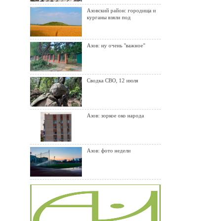
Азовский район: городища и
курганы взяли под
Азов: ну очень "важное"
Сводка СВО, 12 июля
Азов: зоркое око народа
Азов: фото недели