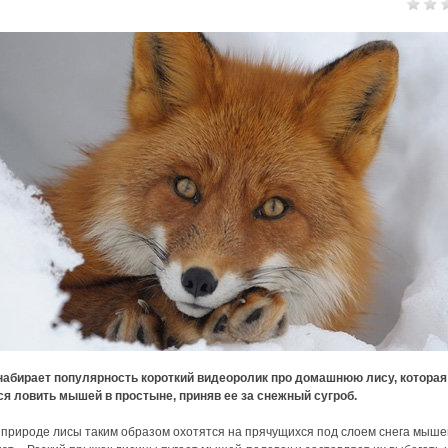
 набирает популярность короткий видеоролик про домашнюю лису, которая
я ловить мышей в простыне, приняв ее за снежный сугроб.
 природе лисы таким образом охотятся на прячущихся под слоем снега мыше