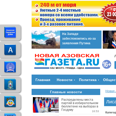
На Западе
забеспокоились из-за
заявления Путина
Главная
Новости
Политика
Общес
Новая 
Главные новости
Распределены места
Лиса
партий в избирательном
бюллетене на выборах в
Госдуму
16:53
Катего