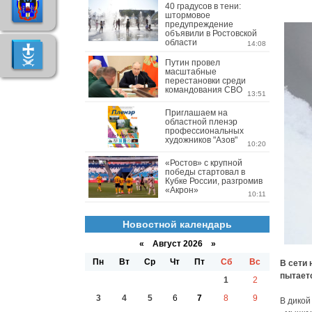
40 градусов в тени:
штормовое
предупреждение
объявили в Ростовской
области
14:08
Путин провел
масштабные
перестановки среди
командования СВО
13:51
Приглашаем на
областной пленэр
профессиональных
художников "Азов"
10:20
«Ростов» с крупной
победы стартовал в
Кубке России, разгромив
«Акрон»
10:11
Новостной календарь
«
Август 2026 »
Пн
Вт
Ср
Чт
Пт
Сб
Вс
В сети
пытаетс
1
2
3
4
5
6
7
8
9
В дикой