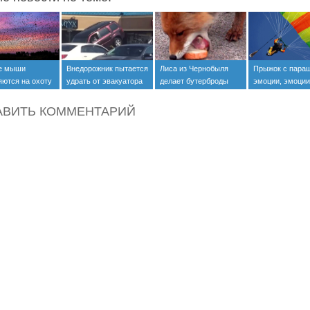
е мыши
Внедорожник пытается
Лиса из Чернобыля
Прыжок с пара
яются на охоту
удрать от эвакуатора
делает бутерброды
эмоции, эмоции
)
(+видео)
(+видео)
эмоции (+видео
АВИТЬ КОММЕНТАРИЙ