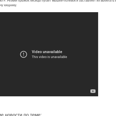
т». Резкий прыжок лисицы пугает мышей-полевок и заставляет их выбегать 
чу хищнику.
ие новости по теме: