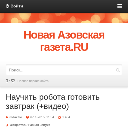
Войти
Новая Азовская
газета.RU
Полная версия сайта
Научить робота готовить
завтрак (+видео)
redactor
6-11-2015, 11:54
1 454
Общество
/
Разная чепуха