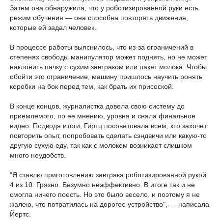
Затем она обнаружила, что у роботизированной руки есть
режим обучения — она способна повторять движения,
которые ей задал человек.
В процессе работы выяснилось, что из-за ограничений в
степенях свободы манипулятор может поднять, но не может
наклонить пачку с сухим завтраком или пакет молока. Чтобы
обойти это ограничение, машину пришлось научить ронять
коробки на бок перед тем, как брать их присоской.
В конце концов, журналистка довела свою систему до
приемлемого, по ее мнению, уровня и сняла финальное
видео. Подводя итоги, Гиртц посоветовала всем, кто захочет
повторить опыт, попробовать сделать сэндвичи или какую-то
другую сухую еду, так как с молоком возникает слишком
много неудобств.
"Я ставлю приготовлению завтрака роботизированной рукой
4 из 10. Грязно. Безумно неэффективно. В итоге так и не
смогла ничего поесть. Но это было весело, и поэтому я не
жалею, что потратилась на дорогое устройство", — написала
Йертс.