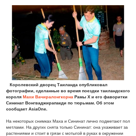
Королевский дворец Таиланда опубликовал
фотографии, сделанные во время поездки таиландского
короля
Махи Вачиралонгкорна
Рамы X и его фаворитки
Сининат Вонгваджирапакди по тюрьмам. Об этом
сообщает AsiaOne.
На некоторых снимках Маха и Сининат лично подметают пол
метлами. На других снята только Сининат: она ухаживает за
растениями и стоит в грязи с мотыгой в руках в окружении