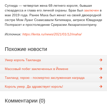
Сутхида — четвертая жена 68-летнего короля, бывшая
стюардесса и глава его личной охраны. Брак был
заключен
в
мае 2019 года. Ранее Маха был женат на своей двоюродной
сестре Мом Луанг Соамсавали Китиякара, актрисе Ювадхиде
Полпрасет и простолюдинке Срирасми Акхарапхонгпричу.
Источник:
https://lenta.ru/news/2021/01/12/maha/
Похожие новости
Умер король Таиланда
Массовый побег заключенных в Йемене
Таиланд: герою - посмертно заслуженная награда
Король умер. Да здравствует король!
Комментарии (0)