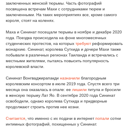
заключенных женской тюрьмы. Часть фотографий
посвящена встречам Махи с сотрудниками тюрем и
заключенными. На таких мероприятиях все, кроме самого
короля, стоят на коленях.
Маха и Сининат посещали тюрьмы в ноябре и декабре 2020
года. Поездка происходила на фоне многомесячных
студенческих протестов, на которых
требуют
реформировать
монархию. Сининат, королева Сутхида и дочери Махи также
побывали в различных регионах Таиланда и встречались с
местными жителями, пытаясь повысить популярность
королевской власти.
Сининат Вонгваджирапакди
назначили
благородным
королевским консортом в июле 2019 года. Спустя всего три
месяца она оказалась в опале: ее
лишили
титула и бросили
в женскую тюрьму Лат Яо. В сентябре 2020 года Сининат
освободили, однако королева Сутхида и придворные
продолжают строить против нее козни.
Считается
, что именно с их подачи в интернет
попали
сотни
интимных фотографий, похищенных у Сининат.