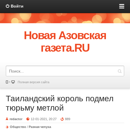
Войти
Новая Азовская
газета.RU
Полная версия сайта
Таиландский король подмел
тюрьму метлой
redactor
12-01-2021, 20:27
889
Общество
/
Разная чепуха