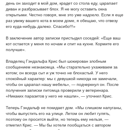
день он заходит в мой дом, крадет со стола еду, царапает
диван и разбрасывает блох. Я не могу оставить окна
открытыми. Честно говоря, мне это уже надоело. Если я еще
раз увижу вашего кота в моем доме, я обещаю, что отвезу
его куда-нибудь далеко. Спасибо!!!»
В заключение автор записки пристыдил соседей: «Еще ваш
кот остается у меня по ночам и спит на кухне. Кормите его
получше».
Владелец Гэндальфа Крис был шокирован злобным
сообщением незнакомца. «Мы старательно ухаживаем за
котом; он всегда сыт и уж точно не блохастый. У него
спокойный характер: мы с девушкой никогда не замечали,
чтобы он царапал нашу мебель», — подчеркнул он. После
получения записки питомца проверили у ветеринара.
«Никаких паразитов у него не нашли», — уточнил Крис.
Теперь Гэндальф не покидает дом. «Мы слишком напуганы,
чтобы выпустить его на улице. Летом он любит гулять,
поэтому он просится выйти, но теперь ему нельзя, —
отметил Крис. — Мы бы хотели пообщаться с автором