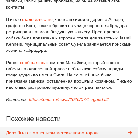
записки, чтобы решить проблему, но он не оставил свои
контакты».
В июле
стало известно
, что в английской деревне Апчерч,
графство Кент, хозяин бросил на улице черного лабрадора-
ретривера и написал бездушную записку. Престарелая
собака была привязана к воротам отеля для животных Jasmil
Kennels. Муниципальный совет Суэйла занимается поисками
хозяина лабрадора.
Ранее
сообщалось
о жителе Малайзии, который спас от
гибели на оживленной трассе небольшую собаку породы
голдендудль по имени Сигги. На ее ошейнике была
привязана записка, оставленная прошлым хозяином. Письмо
настолько растрогало мужчину, что он расплакался.
Источник:
https://lenta.ru/news/2020/07/14/gandalf/
Похожие новости
Дело было в маленьком мексиканском городе...