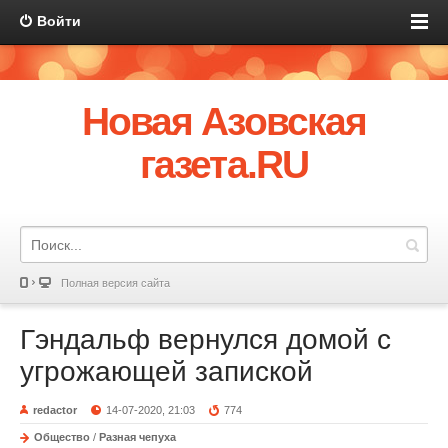
Войти
Новая Азовская
газета.RU
Полная версия сайта
Гэндальф вернулся домой с
угрожающей запиской
redactor
14-07-2020, 21:03
774
Общество
/
Разная чепуха