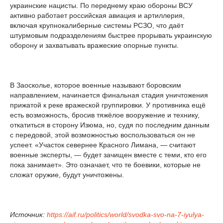
украинские нацисты. По переднему краю обороны ВСУ
активно работает российская авиация и артиллерия,
включая крупнокалиберные системы РСЗО, что даёт
штурмовым подразделениям быстрее прорывать украинскую
оборону и захватывать вражеские опорные пункты.
В Заосколье, которое военные называют боровским
направлением, начинается финальная стадия уничтожения
прижатой к реке вражеской группировки. У противника ещё
есть возможность, бросив тяжёлое вооружение и технику,
откатиться в сторону Изюма, но, судя по последним данным
с передовой, этой возможностью воспользоваться он не
успеет. «Участок севернее Красного Лимана, — считают
военные эксперты, — будет зачищен вместе с теми, кто его
пока занимает». Это означает, что те боевики, которые не
сложат оружие, будут уничтожены.
Источник:
https://aif.ru/politics/world/svodka-svo-na-7-iyulya-