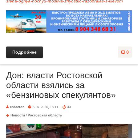
stena-ognya-nochyu-moskva-zhyostko-razobralas-s-kievom
Подробнее
0
Дон: власти Ростовской
области взялись за
«бензиновых спекулянтов»
redactor
6-07-2026, 18:11
43
Новости
/
Ростовская область