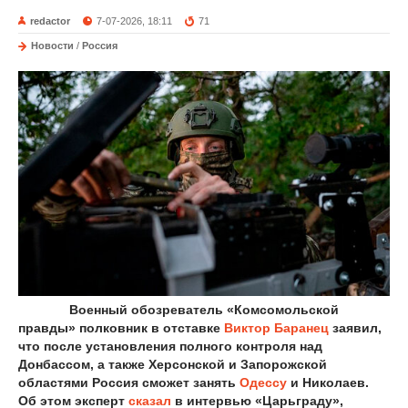
redactor
7-07-2026, 18:11
71
Новости
/
Россия
Военный обозреватель «Комсомольской
правды» полковник в отставке
Виктор Баранец
заявил,
что после установления полного контроля над
Донбассом, а также Херсонской и Запорожской
областями Россия сможет занять
Одессу
и Николаев.
Об этом эксперт
сказал
в интервью «Царьграду»,