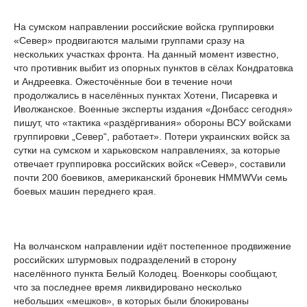
На сумском направлении российские войска группировки
«Север» продвигаются малыми группами сразу на
нескольких участках фронта. На данный момент известно,
что противник выбит из опорных пунктов в сёлах Кондратовка
и Андреевка. Ожесточённые бои в течение ночи
продолжались в населённых пунктах Хотени, Писаревка и
Иволжанское. Военные эксперты издания «Донбасс сегодня»
пишут, что «тактика «раздёргивания» обороны ВСУ войсками
группировки „Север“, работает». Потери украинских войск за
сутки на сумском и харьковском направлениях, за которые
отвечает группировка российских войск «Север», составили
почти 200 боевиков, американский броневик HMMWVи семь
боевых машин переднего края.
На волчанском направлении идёт постепенное продвижение
российских штурмовых подразделений в сторону
населённого пункта Белый Колодец. Военкоры сообщают,
что за последнее время ликвидировано несколько
небольших «мешков», в которых были блокированы