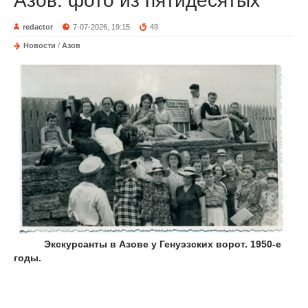
Азов: фото из пятидесятых
redactor
7-07-2026, 19:15
49
Новости
/
Азов
Экскурсанты в Азове у Генуэзских ворот. 1950-е
годы.