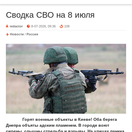
Сводка СВО на 8 июля
redactor
8-07-2026, 09:36
108
Новости
/
Россия
Горят военные объекты в Киеве! Оба берега
Днепра объяты адским пламенем. В городе воют
сирены, слышны стрельба и взрывы. На улицах паника