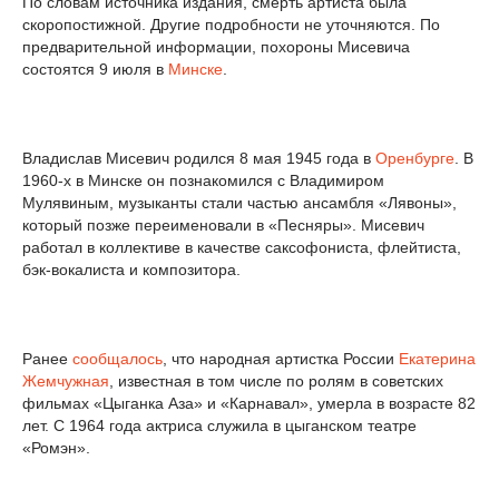
По словам источника издания, смерть артиста была
скоропостижной. Другие подробности не уточняются. По
предварительной информации, похороны Мисевича
состоятся 9 июля в
Минске
.
Владислав Мисевич родился 8 мая 1945 года в
Оренбурге
. В
1960-х в Минске он познакомился с Владимиром
Мулявиным, музыканты стали частью ансамбля «Лявоны»,
который позже переименовали в «Песняры». Мисевич
работал в коллективе в качестве саксофониста, флейтиста,
бэк-вокалиста и композитора.
Ранее
сообщалось
, что народная артистка России
Екатерина
Жемчужная
, известная в том числе по ролям в советских
фильмах «Цыганка Аза» и «Карнавал», умерла в возрасте 82
лет. С 1964 года актриса служила в цыганском театре
«Ромэн».