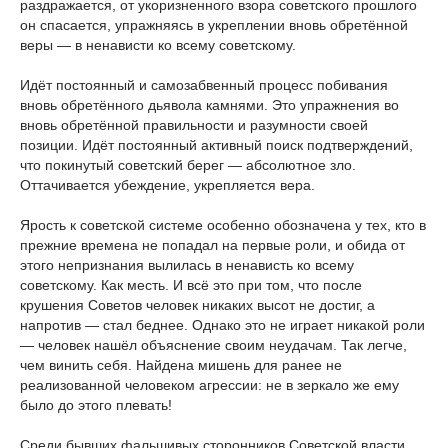
раздражается, от укоризненного взора советского прошлого
он спасается, упражняясь в укреплении вновь обретённой
веры ― в ненависти ко всему советскому.
Идёт постоянный и самозабвенный процесс побивания
вновь обретённого дьявола камнями. Это упражнения во
вновь обретённой правильности и разумности своей
позиции. Идёт постоянный активный поиск подтверждений,
что покинутый советский берег ― абсолютное зло.
Оттачивается убеждение, укрепляется вера.
Ярость к советской системе особенно обозначена у тех, кто в
прежние времена не попадал на первые роли, и обида от
этого непризнания вылилась в ненависть ко всему
советскому. Как месть. И всё это при том, что после
крушения Советов человек никаких высот не достиг, а
напротив ― стал беднее. Однако это не играет никакой роли
― человек нашёл объяснение своим неудачам. Так легче,
чем винить себя. Найдена мишень для ранее не
реализованной человеком агрессии: не в зеркало же ему
было до этого плевать!
Среди бывших фальшивых сторонников Советской власти