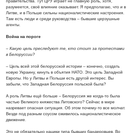
правительства. Тут ЦРУ играет не главную роль, хотя,
разумеется, своё влияние оказывает. Я предполагаю, что и в
Литве, и в Польше сильны националистические настроения.
Там есть люди и среди руководства – бывшие церэушные
агенты.
Война на пороге
–
Какую цель преследуют те, кто стоит за протестами
в Белоруссии?
– Цель всей этой белорусской истории – конечно, создать
новую Украину, кинуть в объятия НАТО. Это цель Западной
Европы. Но у Литвы и Польши есть другой интерес. Вы
забыли, что Западная Белоруссия польской была?
А роль Литвы ещё больше – Белоруссия же когда-то была
частью Великого княжества Литовского? Сейчас в мире
назревает опасная ситуация. Об этом почему-то все молчат.
Везде под разным соусом оживилось националистическое
движение.
Это не обязательно нацики типа бывших бандеровцев. Во