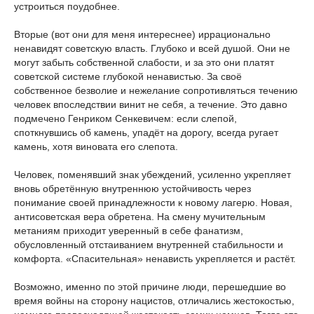
устроиться поудобнее.
Вторые (вот они для меня интереснее) иррационально
ненавидят советскую власть. Глубоко и всей душой. Они не
могут забыть собственной слабости, и за это они платят
советской системе глубокой ненавистью. За своё
собственное безволие и нежелание сопротивляться течению
человек впоследствии винит не себя, а течение. Это давно
подмечено Генриком Сенкевичем: если слепой,
споткнувшись об камень, упадёт на дорогу, всегда ругает
камень, хотя виновата его слепота.
Человек, поменявший знак убеждений, усиленно укрепляет
вновь обретённую внутреннюю устойчивость через
понимание своей принадлежности к новому лагерю. Новая,
антисоветская вера обретена. На смену мучительным
метаниям приходит уверенный в себе фанатизм,
обусловленный отстаиванием внутренней стабильности и
комфорта. «Спасительная» ненависть укрепляется и растёт.
Возможно, именно по этой причине люди, перешедшие во
время войны на сторону нацистов, отличались жестокостью,