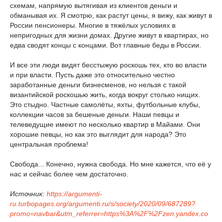
схемам, напрямую вытягивая из клиентов деньги и
обманывая их. Я смотрю, как растут цены, я вижу, как живут в
России пенсионеры. Многие в тяжёлых условиях в
непригодных для жизни домах. Другие живут в квартирах, но
едва сводят концы с концами. Вот главные беды в России.
И все эти люди видят бесстыжую роскошь тех, кто во власти
и при власти. Пусть даже это относительно честно
заработанные деньги бизнесменов, но нельзя с такой
византийской роскошью жить, когда вокруг столько нищих.
Это стыдно. Частные самолёты, яхты, футбольные клубы,
коллекции часов за бешеные деньги. Наши певцы и
телеведущие имеют по несколько квартир в Майами. Они
хорошие певцы, но как это выглядит для народа? Это
центральная проблема!
Свобода... Конечно, нужна свобода. Но мне кажется, что её у
нас и сейчас более чем достаточно.
Источник:
https://argumenti-
ru.turbopages.org/argumenti.ru/s/society/2020/09/687289?
promo=navbar&utm_referrer=https%3A%2F%2Fzen.yandex.co