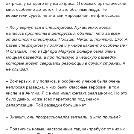
актрисе, у которого внучка актриса. Я обожаю артистический
мир, особенно артисток. Но это обычные люди. Не
вершители судеб, не знатоки мироздания, не философы.
– Хочу вернуться к спецслужбам. Лукашенко, когда
начались протесты в Белоруссии, объявил, что за всем
этим стоят спецслужбы Польши, Чехии и, понятно, ЦРУ. А
разве спецслужбы у поляков и у чехов какие-то особенные?
Я слышал, что в ГДР при Маркусе Вольфе была очень
мощная разведка, а про польскую и чешскую разведку,
которые могут свершать революции в других странах, я
не слышал.
– Во-первых, и у поляков, и особенно у чехов была очень
неплохая разведка, у них были классные вербовки, в том
числе и в Англии. Я с ними имел контакт, знал многих. Но это
было давно, их же всех перетрясли под знаком
департизации. Той разведки больше нет.
– Значит, они профессионалов выгнали, и кто пришёл?
– Появились новые, настроенные так, как требуют от них их