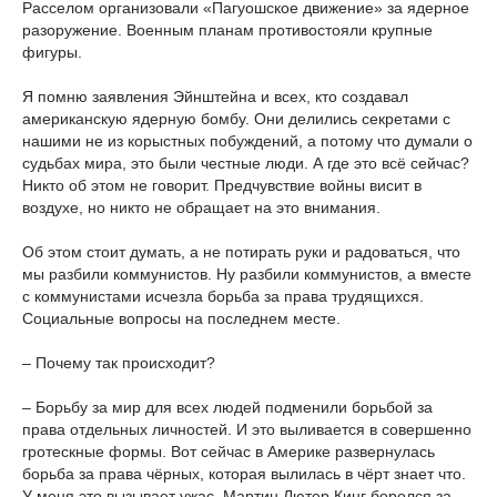
Расселом организовали «Пагуошское движение» за ядерное
разоружение. Военным планам противостояли крупные
фигуры.
Я помню заявления Эйнштейна и всех, кто создавал
американскую ядерную бомбу. Они делились секретами с
нашими не из корыстных побуждений, а потому что думали о
судьбах мира, это были честные люди. А где это всё сейчас?
Никто об этом не говорит. Предчувствие войны висит в
воздухе, но никто не обращает на это внимания.
Об этом стоит думать, а не потирать руки и радоваться, что
мы разбили коммунистов. Ну разбили коммунистов, а вместе
с коммунистами исчезла борьба за права трудящихся.
Социальные вопросы на последнем месте.
– Почему так происходит?
– Борьбу за мир для всех людей подменили борьбой за
права отдельных личностей. И это выливается в совершенно
гротескные формы. Вот сейчас в Америке развернулась
борьба за права чёрных, которая вылилась в чёрт знает что.
У меня это вызывает ужас. Мартин Лютер Кинг боролся за