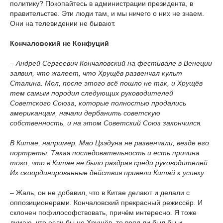
политику? Покопайтесь в администрации президента, в
правительстве. Эти люди там, и мы ничего о них не знаем.
Они на телевидении не бывают.
Кончаловский не Конфуций
– Андрей Сергеевич Кончаловский на фестивале в Венеции
заявил, что жалеет, что Хрущёв развенчал культ
Сталина. Мол, после этого всё пошло не так, и Хрущёв
тем самым породил следующих руководителей
Советского Союза, которые полностью продались
американцам, начали дербанить советскую
собственность, и на этом Советский Союз закончился.
В Китае, например, Мао Цзэдуна не развенчали, везде его
портреты. Такая последовательность и есть причина
того, что в Китае не было раздрая среди руководителей.
Их скоординированные действия привели Китай к успеху.
– Жаль, он не добавил, что в Китае делают и делали с
оппозиционерами. Кончаловский прекрасный режиссёр. И
склонен пофилософствовать, причём интересно. Я тоже
думаю, что если бы не Хрущёв, то вряд ли был бы и