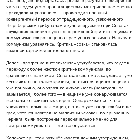
Эта твердыня подвергалась эрозии: в результате восприятия
умело подсунутого пропагандистами материала постепенно
приходило «прозрение» ― происходил плавный
конвергентный переход от традиционного, узаконенного
Нюрнбергским трибуналом и культивируемого при Советах
осуждения нацизма к уже одновременной критике нацизма и
коммунизма как равноценно преступных режимов. Нацизм и
коммунизм уравнялись. Критика «совка» становилась
визитной карточкой интеллигентности.
Далее «прозрение интеллигента» усугубляется, что ведёт к
переходу к более жёсткой критике коммунизма, по
сравнению с нацизмом. Советская система заслуживает уже
исключительно только критики, негативная оценка нацизма
уже привычна, она утратила актуальность (неактуальное
забывается), более того ― в нацизме уже обнаруживается
всё больше позитивных сторон. Обнаруживается, что он
уничтожал только не-немцев, а это-то уже вроде как бы и не
грех, хотя концлагеря на миллионы человек, по признанию
Геринга, были построены первоначально именно для
немцев-коммунистов ― это всё опускается.
Холокост при этом затушёвывается ложным утверждением,