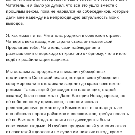
Читатель, и я было уж думал, что всё это ушло вместе с
прошлым веком, пока не нарвался на собеседников, которые
дали мне надежду на непреходящую актуальность моих
выводов.
Я, как может, и ты, Читатель, родился в советской стране.
Четверть века назад моя страна стала антисоветской.
Предлагаю тебе, Читатель, свои наблюдения и
размышления о переходе от красного к чёрному, что в итоге
ведёт к реабилитации нацизма.
Мы оставим за пределами внимания убеждённых
противников Советской власти, которые свои убеждения
сформировали и отстаивали задолго до краха советского
режима. Таких людей (диссидентов настоящих, старой
закалки) было вовсе мало. Даже Валерия Новодворская, по
её собственному признанию, в юности искала
революционную романтику в Комсомоле: в пятнадцать лет
она обивала пороги райкомов и военкоматов, требуя послать
её во Вьетнам. Когда-то почти все диссиденты были
советскими людьми. И глубоко продуманный у многих отказ
от советской идеологии не сулил им никаких выгод, кроме