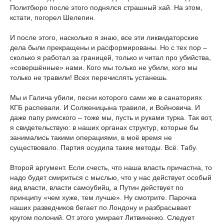
Политбюро после этого поднялся страшный хай. На этом,
кстати, погорел Шелепин.
И после этого, насколько я знаю, все эти ликвидаторские
дела были прекращены и расформированы. Но с тех пор –
сколько я работал за границей, только и читал про убийства,
«совершённые» нами. Кого мы только не убили, кого мы
только не травили! Всех перечислять устанешь.
Мы и Галича убили, песни которого сами же в санаториях
КГБ распевали. И Солженицына травили, и Войновича. И
даже папу римского – тоже мы, пусть и руками турка. Так вот,
я свидетельствую: в наших органах структур, которые бы
занимались такими операциями, в моё время не
существовало. Партия осудила такие методы. Всё. Табу.
Второй аргумент. Если счесть, что наша власть причастна, то
надо будет смириться с мыслью, что у нас действует особый
вид власти, власти самоубийц, а Путин действует по
принципу «чем хуже, тем лучше». Ну смотрите. Парочка
наших разведчиков бегает по Лондону и разбрасывает
кругом полоний. От этого умирает Литвиненко. Следует