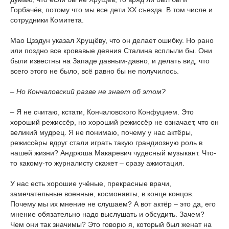
Горбачёв, потому что мы все дети XX съезда. В том числе и
сотрудники Комитета.
Мао Цзэдун указал Хрущёву, что он делает ошибку. Но рано
или поздно все кровавые деяния Сталина всплыли бы. Они
были известны на Западе давным-давно, и делать вид, что
всего этого не было, всё равно бы не получилось.
– Но Кончаловский разве не знает об этом?
– Я не считаю, кстати, Кончаловского Конфуцием. Это
хороший режиссёр, но хороший режиссёр не означает, что он
великий мудрец. Я не понимаю, почему у нас актёры,
режиссёры вдруг стали играть такую грандиозную роль в
нашей жизни? Андрюша Макаревич чудесный музыкант. Что-
то какому-то журналисту скажет – сразу ажиотация.
У нас есть хорошие учёные, прекрасные врачи,
замечательные военные, космонавты, в конце концов.
Почему мы их мнение не слушаем? А вот актёр – это да, его
мнение обязательно надо выслушать и обсудить. Зачем?
Чем они так значимы? Это говорю я, который был женат на