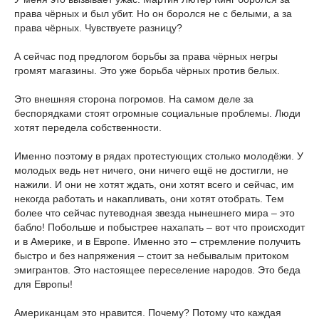
права чёрных и был убит. Но он боролся не с белыми, а за
права чёрных. Чувствуете разницу?
А сейчас под предлогом борьбы за права чёрных негры
громят магазины. Это уже борьба чёрных против белых.
Это внешняя сторона погромов. На самом деле за
беспорядками стоят огромные социальные проблемы. Люди
хотят передела собственности.
Именно поэтому в рядах протестующих столько молодёжи. У
молодых ведь нет ничего, они ничего ещё не достигли, не
нажили. И они не хотят ждать, они хотят всего и сейчас, им
некогда работать и накапливать, они хотят отобрать. Тем
более что сейчас путеводная звезда нынешнего мира – это
бабло! Побольше и побыстрее нахапать – вот что происходит
и в Америке, и в Европе. Именно это – стремление получить
быстро и без напряжения – стоит за небывалым притоком
эмигрантов. Это настоящее переселение народов. Это беда
для Европы!
Американцам это нравится. Почему? Потому что каждая