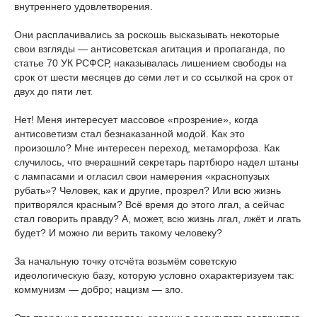
внутреннего удовлетворения.
Они расплачивались за роскошь высказывать некоторые
свои взгляды ― антисоветская агитация и пропаганда, по
статье 70 УК РСФСР, наказывалась лишением свободы на
срок от шести месяцев до семи лет и со ссылкой на срок от
двух до пяти лет.
Нет! Меня интересует массовое «прозрение», когда
антисоветизм стал безнаказанной модой. Как это
произошло? Мне интересен переход, метаморфоза. Как
случилось, что вчерашний секретарь партбюро надел штаны
с лампасами и огласил свои намерения «краснопузых
рубать»? Человек, как и другие, прозрел? Или всю жизнь
притворялся красным? Всё время до этого лгал, а сейчас
стал говорить правду? А, может, всю жизнь лгал, лжёт и лгать
будет? И можно ли верить такому человеку?
За начальную точку отсчёта возьмём советскую
идеологическую базу, которую условно охарактеризуем так:
коммунизм ― добро; нацизм ― зло.