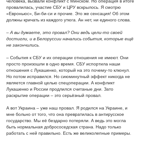
человека, вызвали конфликт с Минском. Но операция в итоге
провалилась, участие СБУ и ЦРУ вскрылось. Я смотрю
«Евроньюс», Би-би-си и прочие. Это же сенсация! Об этом
должны кричать из каждого утюга. Ан нет, ни единого слова.
– А вы думаете, это провал? Они ведь цели-то своей
достигли, и в Белоруссии начались события, которые ещё
не закончились.
– События к СБУ и их операции отношения не имеют. Они
просто произошли в одно время. СБУ испортила наши
отношения с Лукашенко, который на это почему-то клюнул.
Но потом исправился. Но сиюминутный эффект никогда не
является главной целью спецоперации. А конфликт
Лукашенко и России продлился считаные дни. Зато
раскрытие операции – это серьёзный провал.
А вот Украина – уже наш провал. Я родился на Украине, и
мне больно от того, что она превратилась в антирусское
государство. Мы её бездарно потеряли. А ведь это могла
быть нормальная добрососедская страна. Надо только
работать с ней правильно. Есть же великолепные примеры.