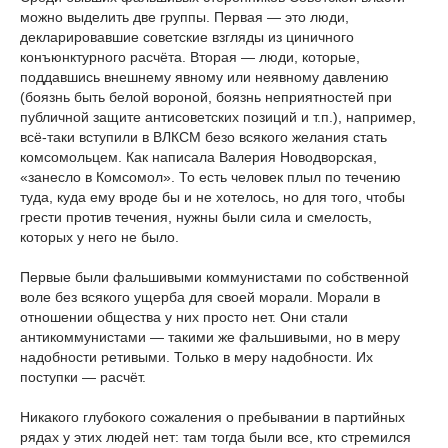
можно выделить две группы. Первая ― это люди,
декларировавшие советские взгляды из циничного
конъюнктурного расчёта. Вторая ― люди, которые,
поддавшись внешнему явному или неявному давлению
(боязнь быть белой вороной, боязнь неприятностей при
публичной защите антисоветских позиций и т.п.), например,
всё-таки вступили в ВЛКСМ безо всякого желания стать
комсомольцем. Как написала Валерия Новодворская,
«занесло в Комсомол». То есть человек плыл по течению
туда, куда ему вроде бы и не хотелось, но для того, чтобы
грести против течения, нужны были сила и смелость,
которых у него не было.
Первые были фальшивыми коммунистами по собственной
воле без всякого ущерба для своей морали. Морали в
отношении общества у них просто нет. Они стали
антикоммунистами ― такими же фальшивыми, но в меру
надобности ретивыми. Только в меру надобности. Их
поступки ― расчёт.
Никакого глубокого сожаления о пребывании в партийных
рядах у этих людей нет: там тогда были все, кто стремился