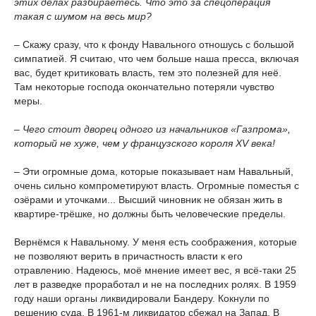
этих делах разбираетесь. Что это за спецоперация
такая с шумом на весь мир?
– Скажу сразу, что к фонду Навального отношусь с большой
симпатией. Я считаю, что чем больше наша пресса, включая
вас, будет критиковать власть, тем это полезней для неё.
Там некоторые господа окончательно потеряли чувство
меры.
– Чего стоит дворец одного из начальников «Газпрома»,
который не хуже, чем у французского короля XV века!
– Эти огромные дома, которые показывает нам Навальный,
очень сильно компрометируют власть. Огромные поместья с
озёрами и уточками... Высший чиновник не обязан жить в
квартире-трёшке, но должны быть человеческие пределы.
Вернёмся к Навальному. У меня есть соображения, которые
не позволяют верить в причастность власти к его
отравлению. Надеюсь, моё мнение имеет вес, я всё-таки 25
лет в разведке проработал и не на последних ролях. В 1959
году наши органы ликвидировали Бандеру. Кокнули по
решению суда. В 1961‑м ликвидатор сбежал на Запад. В