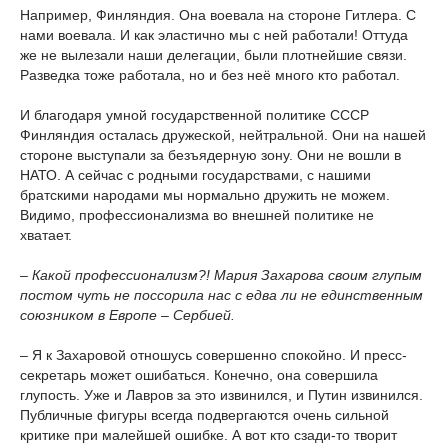
Например, Финляндия. Она воевала на стороне Гитлера. С
нами воевала. И как эластично мы с ней работали! Оттуда
же не вылезали наши делегации, были плотнейшие связи.
Разведка тоже работала, но и без неё много кто работал.
И благодаря умной государственной политике СССР
Финляндия осталась дружеской, нейтральной. Они на нашей
стороне выступали за безъядерную зону. Они не вошли в
НАТО. А сейчас с родными государствами, с нашими
братскими народами мы нормально дружить не можем.
Видимо, профессионализма во внешней политике не
хватает.
– Какой профессионализм?! Мария Захарова своим глупым
постом чуть не поссорила нас с едва ли не единственным
союзником в Европе – Сербией.
– Я к Захаровой отношусь совершенно спокойно. И пресс-
секретарь может ошибаться. Конечно, она совершила
глупость. Уже и Лавров за это извинился, и Путин извинился.
Публичные фигуры всегда подвергаются очень сильной
критике при малейшей ошибке. А вот кто сзади-то творит