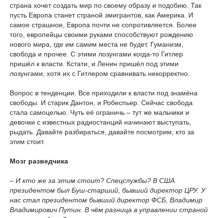
страна хочет создать мир по своему образу и подобию. Так
пусть Европа станет страной эмигрантов, как Америка. И
самое страшное, Европа почти не сопротивляется. Более
того, европейцы своими руками способствуют рождению
нового мира, где им самим места не будет. Гуманизм,
свобода и прочее. С этими лозунгами когда-то Гитлер
пришёл к власти. Кстати, и Ленин пришёл под этими
лозунгами, хотя их с Гитлером сравнивать некорректно.
Вопрос в тенденции. Все приходили к власти под знамёна
свободы. И старик Дантон, и Робеспьер. Сейчас свобода
стала самоцелью. Чуть её ограничь – тут же мальчики и
девочки с известных радиостанций начинают выступать,
рыдать. Давайте разбираться, давайте посмотрим, кто за
этим стоит.
Мозг разведчика
– И кто же за этим стоит? Спецслужбы? В США
президентом был Буш-старший, бывший директор ЦРУ. У
нас стал президентом бывший директор ФСБ, Владимир
Владимирович Путин. В чём разница в управлении страной