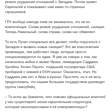
резкое ухудшение отношений с Западом. Потом травят
Скрипалей и показывают нам каких-то странных
гэрэушников.
ГРУ вообще никогда этим не занималось, это не их
компетенция. Снова резкое ухудшение отношений, санкции.
Теперь Навальный, снова отрава, снова нас обвиняют.
То есть Путин специально всё делает, чтобы поругаться с
Западом и вызвать новые санкции? Это же классические
провокации, там работают люди, которые просто
специализируются по ядам. Я уже не говорю о том, как
начинались война и захват Ирака, ликвидация Саддама
Хусейна. Колин Пауэлл, тогдашний госсекретарь США,
пробиркой с химией в ООН махал. Оказалось, лгал. Но
Саддама уже нет, и Ирак в руинах. Простите, но я не могу
предположить, что нашим большим государством руководит
группа самоубийц.
– То есть вы думаете, что помимо официальных властей
у нас существует некая параллельная структура,
которая заинтересована в её компрометации?