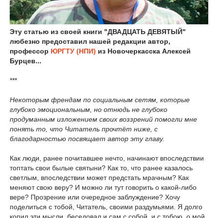
Эту статью из своей книги "ДВАДЦАТЬ ДЕВЯТЫЙ"
любезно предоставил нашей редакции автор,
профессор
ЮРГТУ (НПИ)
из Новочеркасска Алексей
Бурцев...
***
Некоторым френдам по социальным сетям, которые
глубоко эмоциональным, но отнюдь не глубоко
продуманным изложением своих воззрений помогли мне
понять то, что Читатель прочтёт ниже, с
благодарностью посвящает автор эту главу.
Как люди, ранее почитавшее нечто, начинают впоследствии
топтать свои былые святыни? Как то, что ранее казалось
светлым, впоследствии может предстать мрачным? Как
меняют свою веру? И можно ли тут говорить о какой-либо
вере? Прозрение или очередное заблуждение? Хочу
поделиться с тобой, Читатель, своими раздумьями. Я долго
копил эти мысли, беседовал и сам с собой, и с тобою, о мой