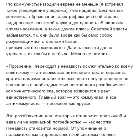
что коммунисты изводили евреев не меньше (я встречал
такое утверждение у еврейки), чем нацисты. Бесплатная
медицина, образование, электрификация всей страны,
лидирование советской науки и доступность её широким
слоям населения, а также другие плюсы Советской власти
забываются, т.к. они были вроде как бы само собою
разумеющимися сторонами бытия:
привычным не восхищаются. Да и плюсы эти давно
утрачены, их как бы и не было. Можно не помнить.
«Прозрение» переходит в ненависть исключительно ко всему
советскому ― антисовковый интеллигент достиг вершины:
критика нацизма оставляется как нечто несущественное по
сравнению с необходимостью постоянного разоблачения
коммунистического зла, которое возводится в ранг
единственного. Главный враг — это коммунизм, а все
антикоммунисты — несомненные друзья.
Это разоблачение для некоторых становится привычной и
едва ли не ежечасной потребностью ― как чесотка.
Ненависть становится нормой. От упоминания о
положительных сторонах советской системы человек